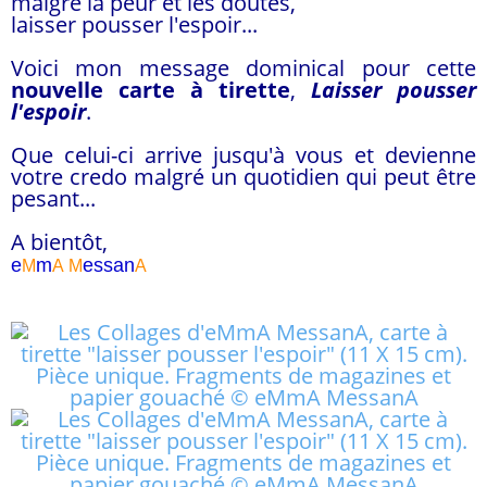
malgré la peur et les doutes,
laisser pousser l'espoir...
Voici mon message dominical pour cette
nouvelle carte à tirette
,
Laisser pousser
l'espoir
.
Que celui-ci arrive jusqu'à vous et devienne
votre credo malgré un quotidien qui peut être
pesant...
A bientôt,
e
m
essa
n
M
A
M
A