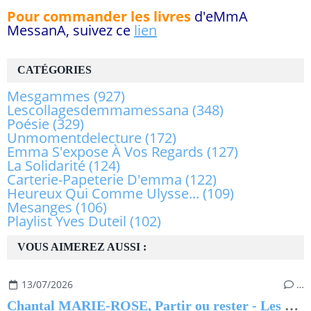
Pour commander les livres
d'eMmA
MessanA, suivez ce
lien
CATÉGORIES
Mesgammes
(927)
Lescollagesdemmamessana
(348)
Poésie
(329)
Unmomentdelecture
(172)
Emma S'expose À Vos Regards
(127)
La Solidarité
(124)
Carterie-Papeterie D'emma
(122)
Heureux Qui Comme Ulysse...
(109)
Mesanges
(106)
Playlist Yves Duteil
(102)
VOUS AIMEREZ AUSSI :
13/07/2026
…
Chantal MARIE-ROSE, Partir ou rester - Les clés pour évoluer professionnellement sans regret