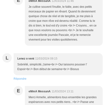
E
eMmA MessanA
12/03/2024 11:46
Je cultive souvent l'inutile, le futile, avec des petits
morceaux de papier en rêvant. Quand ils deviennent
quelque chose de réel et de tangible, je me plais à
croire que mon rêve est devenu réalité. Comme tu le
dis si bien, le tout est d'y croire.<br /> Croyons... en ce
que nous voulons ou pouvons.<br /> Je te souhaite
une excellente journée Pascale, et je te remercie
vivement pour tes visites quotidiennes.
L
Lenez o vent
11/03/2024 09:15
Sobriété, simplicité, j'aime<br /> Oui laissons pousser l'
Espoir<br /> Bon début de semaine<br /> Bisous
Répondre
E
eMmA MessanA
11/03/2024 13:11
Merci Armelle, alimentons tous ensemble les grandes
espérances avec nos petits riens...<br /> Passe une