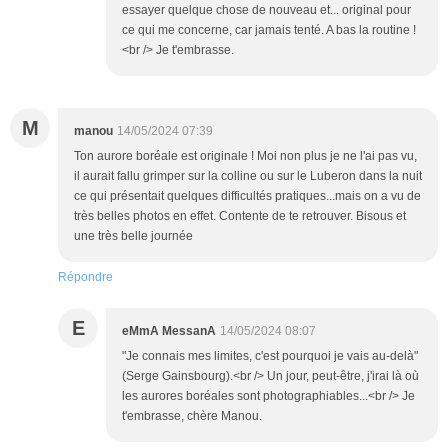
essayer quelque chose de nouveau et... original pour
ce qui me concerne, car jamais tenté. A bas la routine !
<br /> Je t'embrasse.
M
manou
14/05/2024 07:39
Ton aurore boréale est originale ! Moi non plus je ne l'ai pas vu,
il aurait fallu grimper sur la colline ou sur le Luberon dans la nuit
ce qui présentait quelques difficultés pratiques...mais on a vu de
très belles photos en effet. Contente de te retrouver. Bisous et
une très belle journée
Répondre
E
eMmA MessanA
14/05/2024 08:07
"Je connais mes limites, c'est pourquoi je vais au-delà"
(Serge Gainsbourg).<br /> Un jour, peut-être, j'irai là où
les aurores boréales sont photographiables...<br /> Je
t'embrasse, chère Manou.