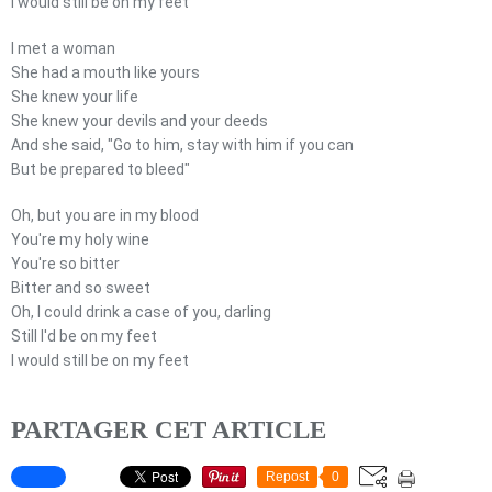
I would still be on my feet
I met a woman
She had a mouth like yours
She knew your life
She knew your devils and your deeds
And she said, "Go to him, stay with him if you can
But be prepared to bleed"
Oh, but you are in my blood
You're my holy wine
You're so bitter
Bitter and so sweet
Oh, I could drink a case of you, darling
Still I'd be on my feet
I would still be on my feet
PARTAGER CET ARTICLE
Repost
0