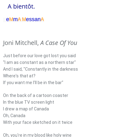
A bientôt.
e
m
essa
n
M
A
M
A
Joni Mitchell,
A Case Of You
Just before our love got lost you said
"I am as constant as a northern star"
And I said, "Constantly in the darkness
Where's that at?
If you want me I'll be in the bar"
On the back of a cartoon coaster
In the blue TV screen light
I drew a map of Canada
Oh, Canada
With your face sketched on it twice
Oh, you're in my blood like holy wine