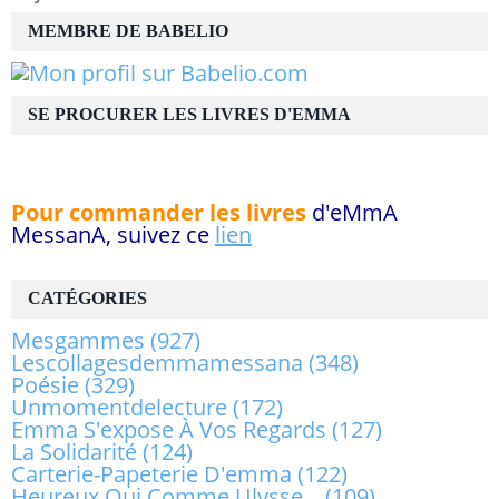
MEMBRE DE BABELIO
SE PROCURER LES LIVRES D'EMMA
Pour commander les livres
d'eMmA
MessanA, suivez ce
lien
CATÉGORIES
Mesgammes
(927)
Lescollagesdemmamessana
(348)
Poésie
(329)
Unmomentdelecture
(172)
Emma S'expose À Vos Regards
(127)
La Solidarité
(124)
Carterie-Papeterie D'emma
(122)
Heureux Qui Comme Ulysse...
(109)