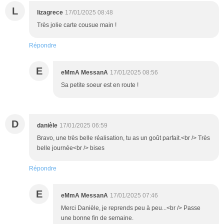
L
lizagrece
17/01/2025 08:48
Très jolie carte cousue main !
Répondre
E
eMmA MessanA
17/01/2025 08:56
Sa petite soeur est en route !
D
danièle
17/01/2025 06:59
Bravo, une très belle réalisation, tu as un goût parfait.<br /> Très
belle journée<br /> bises
Répondre
E
eMmA MessanA
17/01/2025 07:46
Merci Danièle, je reprends peu à peu...<br /> Passe
une bonne fin de semaine.