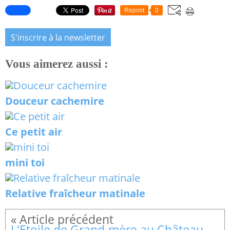
Repost
0
S'inscrire à la newsletter
Vous aimerez aussi :
Douceur cachemire
Ce petit air
mini toi
Relative fraîcheur matinale
L'Etoile de Grand-mère au Château de Fléville-devant-Nancy