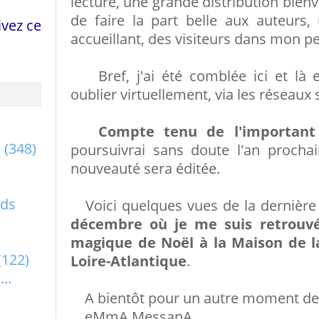
lecture, une grande distribution bienv
de faire la part belle aux auteur
vez ce
accueillant, des visiteurs dans mon peti
Bref, j'ai été comblée ici et là 
oublier virtuellement, via les réseaux 
Compte tenu de l'important 
a
(348)
poursuivrai sans doute l'an procha
nouveauté sera éditée.
rds
Voici quelques vues de la dernière 
décembre où je me suis retrou
magique de Noël à la Maison de l
(122)
Loire-Atlantique
.
..
A bientôt pour un autre moment de l
eMmA MessanA