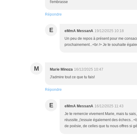
t'embrasse
Répondre
E
eMmA MessanA
19/12/2025 10:18
Un peu de repos à présent pour me consacrer
prochainement...<br /> Je te souhaite égal
M
Marie Minoza
16/12/2025 10:47
J'admire tout ce que tu fais!
Répondre
E
eMmA MessanA
16/12/2025 11:43
Je te remercie vivement Marie, mais tu sais
réussite, j'essuie également des échecs...<b
de poésie, de celles que tu nous offres si 