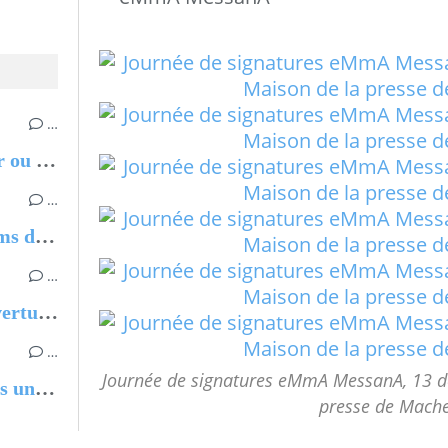
…
Chantal MARIE-ROSE, Partir ou rester - Les clés pour évoluer professionnellement sans regret
…
Juan Gabriel Vasquez, Les noms de Feliza
…
Un de mes collages fait la couverture de Partir ou rester de Chantal MARIE-ROSE
…
Journée de signatures eMmA MessanA, 13 d
Pierre Barouh, On n'arrête pas une chanson, Benjamin Barouh
presse de Mache