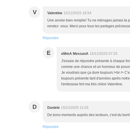
V
Valentine
15/12/2025 18:54
Une année bien remplie! Tu ne ménages jamais ta pe
rendez- vous. Merci pour tous les partages précieuse
Répondre
E
eMmA MessanA
16/12/2025 07:25
J'essaie de répondre présente à chaque fois 
comme une chance et un honneur de pouvoir 
Je voudrais que ça dure toujours !<br /> C'es
toujours présente tant d'années après notr
t'embrasse fort ma très chère Valentine.
D
Daniele
15/12/2025 11:03
De bons moments auprès des lecteurs, c'est du bonheu
Répondre