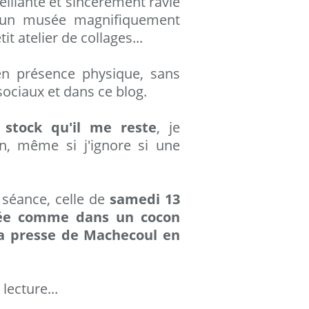
eillante et sincèrement ravie
s, un musée magnifiquement
t atelier de collages...
en présence physique, sans
sociaux et dans ce blog.
stock qu'il me reste
, je
in, même si j'ignore si une
séance, celle de
samedi 13
vée comme dans un cocon
a presse de Machecoul en
ecture...