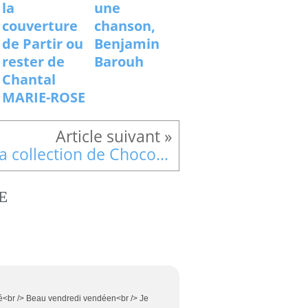
la
une
couverture
chanson,
de Partir ou
Benjamin
rester de
Barouh
Chantal
MARIE-ROSE
Ma collection de ChocoPhotos
E
vré<br /> Beau vendredi vendéen<br /> Je