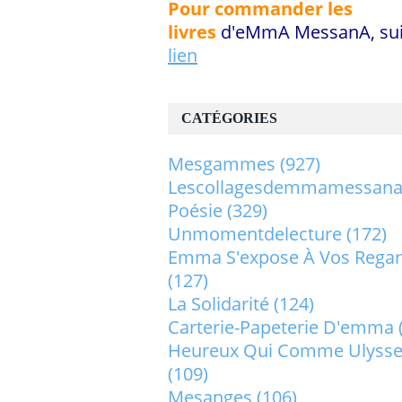
Pour commander les
livres
d'eMmA MessanA, sui
lien
CATÉGORIES
Mesgammes
(927)
Lescollagesdemmamessan
Poésie
(329)
Unmomentdelecture
(172)
Emma S'expose À Vos Rega
(127)
La Solidarité
(124)
Carterie-Papeterie D'emma
Heureux Qui Comme Ulysse.
(109)
Mesanges
(106)