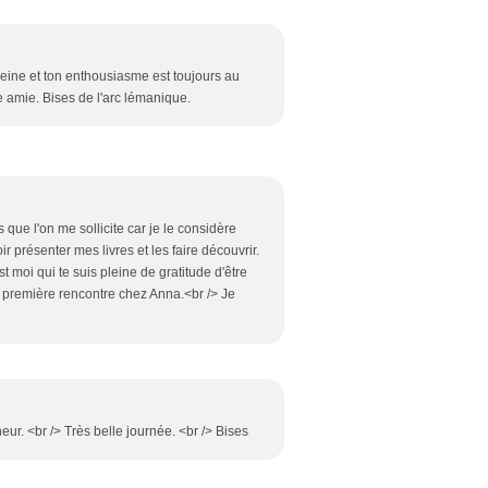
ine et ton enthousiasme est toujours au
 amie. Bises de l'arc lémanique.
que l'on me sollicite car je le considère
présenter mes livres et les faire découvrir.
t moi qui te suis pleine de gratitude d'être
e première rencontre chez Anna.<br /> Je
r. <br /> Très belle journée. <br /> Bises