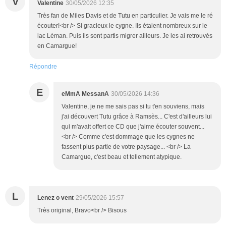
V
Valentine
30/05/2026 12:35
Très fan de Miles Davis et de Tutu en particulier. Je vais me le ré
écouter!<br /> Si gracieux le cygne. Ils étaient nombreux sur le
lac Léman. Puis ils sont partis migrer ailleurs. Je les ai retrouvés
en Camargue!
Répondre
E
eMmA MessanA
30/05/2026 14:36
Valentine, je ne me sais pas si tu t'en souviens, mais
j'ai découvert Tutu grâce à Ramsès... C'est d'ailleurs lui
qui m'avait offert ce CD que j'aime écouter souvent...
<br /> Comme c'est dommage que les cygnes ne
fassent plus partie de votre paysage... <br /> La
Camargue, c'est beau et tellement atypique.
L
Lenez o vent
29/05/2026 15:57
Très original, Bravo<br /> Bisous