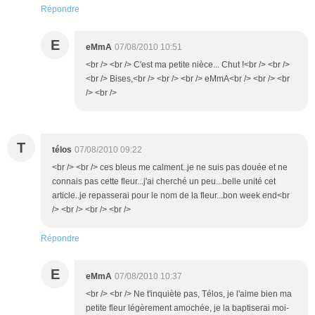
Répondre
E
eMmA
07/08/2010 10:51
<br /> <br /> C'est ma petite nièce... Chut !<br /> <br />
<br /> Bises,<br /> <br /> <br /> eMmA<br /> <br /> <br
/> <br />
T
télos
07/08/2010 09:22
<br /> <br /> ces bleus me calment..je ne suis pas douée et ne
connais pas cette fleur...j'ai cherché un peu...belle unité cet
article..je repasserai pour le nom de la fleur...bon week end<br
/> <br /> <br /> <br />
Répondre
E
eMmA
07/08/2010 10:37
<br /> <br /> Ne t'inquiète pas, Télos, je l'aime bien ma
petite fleur légèrement amochée, je la baptiserai moi-