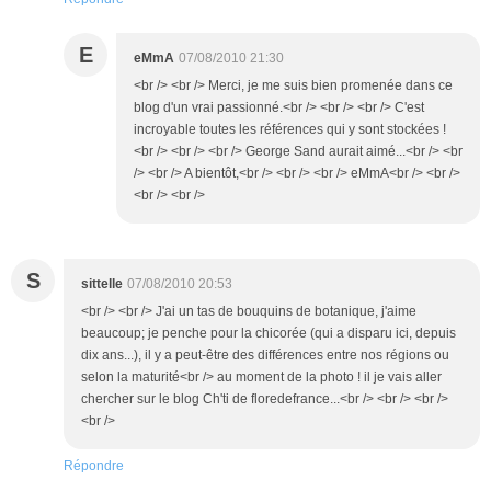
E
eMmA
07/08/2010 21:30
<br /> <br /> Merci, je me suis bien promenée dans ce
blog d'un vrai passionné.<br /> <br /> <br /> C'est
incroyable toutes les références qui y sont stockées !
<br /> <br /> <br /> George Sand aurait aimé...<br /> <br
/> <br /> A bientôt,<br /> <br /> <br /> eMmA<br /> <br />
<br /> <br />
S
sittelle
07/08/2010 20:53
<br /> <br /> J'ai un tas de bouquins de botanique, j'aime
beaucoup; je penche pour la chicorée (qui a disparu ici, depuis
dix ans...), il y a peut-être des différences entre nos régions ou
selon la maturité<br /> au moment de la photo ! il je vais aller
chercher sur le blog Ch'ti de floredefrance...<br /> <br /> <br />
<br />
Répondre