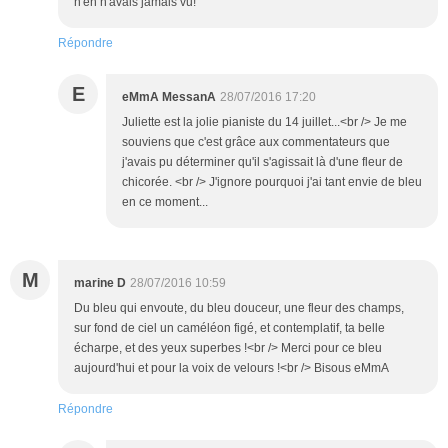
n'en n'avais jamais vu!
Répondre
E
eMmA MessanA
28/07/2016 17:20
Juliette est la jolie pianiste du 14 juillet...<br /> Je me
souviens que c'est grâce aux commentateurs que
j'avais pu déterminer qu'il s'agissait là d'une fleur de
chicorée. <br /> J'ignore pourquoi j'ai tant envie de bleu
en ce moment...
M
marine D
28/07/2016 10:59
Du bleu qui envoute, du bleu douceur, une fleur des champs,
sur fond de ciel un caméléon figé, et contemplatif, ta belle
écharpe, et des yeux superbes !<br /> Merci pour ce bleu
aujourd'hui et pour la voix de velours !<br /> Bisous eMmA
Répondre