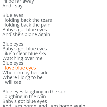
I'll be far away
And I say
Blue eyes
Holding back the tears
Holding back the pain
Baby's got blue eyes
And she's alone again
Blue eyes
Baby's got blue eyes
Like a clear blue sky
Watching over me
Blue eyes
I love blue eyes
When i'm by her side
Where i long to be
I will see
Blue eyes laughing in the sun
Laughing in the rain
Baby's got blue eyes
And I am home, and I am home again