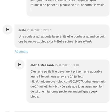
Je l'ignorais, c'est intéressant cette capacité qu'a
l'humain de porter au pinacle ce qu'il abhorrait la veille
!
E
erato
28/07/2016 22:37
Une couleur qui apporte la sérénité et le bonheur quand on voit
ces beaux yeux bleus.<br /> Belle soirée, bises eMmA
Répondre
E
eMmA MessanA
29/07/2016 13:10
C'est une petite fille devenue à présent une adorable
jeune fille qui nous a ravis le 14 juillet :
http://photoem.over-blog.com/2016/07/portrait-une-nuit-
de-14-juillet.html<br /> Je sais que tu as aussi non loin
de toi une mignonne petite aux magnifiques yeux
bleus...