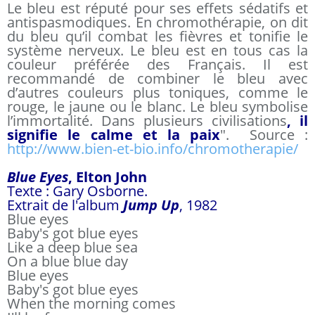
Le bleu est réputé pour ses effets sédatifs et
antispasmodiques. En chromothérapie, on dit
du bleu qu’il combat les fièvres et tonifie le
système nerveux. Le bleu est en tous cas la
couleur préférée des Français. Il est
recommandé de combiner le bleu avec
d’autres couleurs plus toniques, comme le
rouge, le jaune ou le blanc. Le bleu symbolise
l’immortalité. Dans plusieurs civilisations
, il
signifie le calme et la paix
". Source :
http://www.bien-et-bio.info/chromotherapie/
Blue Eyes
, Elton John
Texte : Gary Osborne.
Extrait de l'album
Jump Up
, 1982
Blue eyes
Baby's got blue eyes
Like a deep blue sea
On a blue blue day
Blue eyes
Baby's got blue eyes
When the morning comes