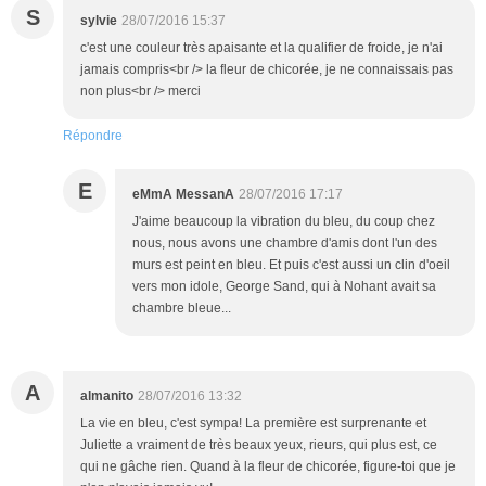
S
sylvie
28/07/2016 15:37
c'est une couleur très apaisante et la qualifier de froide, je n'ai
jamais compris<br /> la fleur de chicorée, je ne connaissais pas
non plus<br /> merci
Répondre
E
eMmA MessanA
28/07/2016 17:17
J'aime beaucoup la vibration du bleu, du coup chez
nous, nous avons une chambre d'amis dont l'un des
murs est peint en bleu. Et puis c'est aussi un clin d'oeil
vers mon idole, George Sand, qui à Nohant avait sa
chambre bleue...
A
almanito
28/07/2016 13:32
La vie en bleu, c'est sympa! La première est surprenante et
Juliette a vraiment de très beaux yeux, rieurs, qui plus est, ce
qui ne gâche rien. Quand à la fleur de chicorée, figure-toi que je