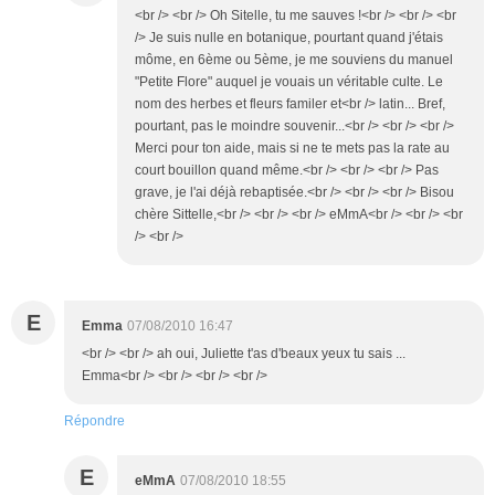
<br /> <br /> Oh Sitelle, tu me sauves !<br /> <br /> <br
/> Je suis nulle en botanique, pourtant quand j'étais
môme, en 6ème ou 5ème, je me souviens du manuel
"Petite Flore" auquel je vouais un véritable culte. Le
nom des herbes et fleurs familer et<br /> latin... Bref,
pourtant, pas le moindre souvenir...<br /> <br /> <br />
Merci pour ton aide, mais si ne te mets pas la rate au
court bouillon quand même.<br /> <br /> <br /> Pas
grave, je l'ai déjà rebaptisée.<br /> <br /> <br /> Bisou
chère Sittelle,<br /> <br /> <br /> eMmA<br /> <br /> <br
/> <br />
E
Emma
07/08/2010 16:47
<br /> <br /> ah oui, Juliette t'as d'beaux yeux tu sais ...
Emma<br /> <br /> <br /> <br />
Répondre
E
eMmA
07/08/2010 18:55