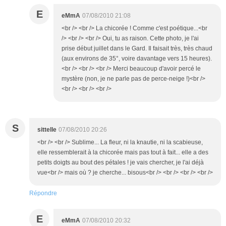
E
eMmA
07/08/2010 21:08
<br /> <br /> La chicorée ! Comme c'est poétique...<br
/> <br /> <br /> Oui, tu as raison. Cette photo, je l'ai
prise début juillet dans le Gard. Il faisait très, très chaud
(aux environs de 35°, voire davantage vers 15 heures).
<br /> <br /> <br /> Merci beaucoup d'avoir percé le
mystère (non, je ne parle pas de perce-neige !)<br />
<br /> <br /> <br />
S
sittelle
07/08/2010 20:26
<br /> <br /> Sublime... La fleur, ni la knautie, ni la scabieuse,
elle ressemblerait à la chicorée mais pas tout à fait... elle a des
petits doigts au bout des pétales ! je vais chercher, je l'ai déjà
vue<br /> mais où ? je cherche... bisous<br /> <br /> <br /> <br />
Répondre
E
eMmA
07/08/2010 20:32