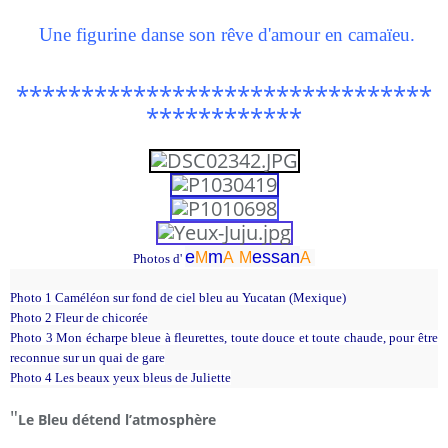
Une figurine danse son rêve d'amour en camaïeu.
********************************
************
e
m
essa
n
M
A
M
A
Photos d'
Photo 1 Caméléon sur fond de ciel bleu au Yucatan (Mexique)
Photo 2 Fleur de chicorée
Photo 3
Mon écharpe bleue à fleurettes, toute douce et toute chaude, pour être
reconnue sur un quai de gare
Photo 4
Les beaux yeux bleus de Juliette
"
Le Bleu détend l’atmosphère