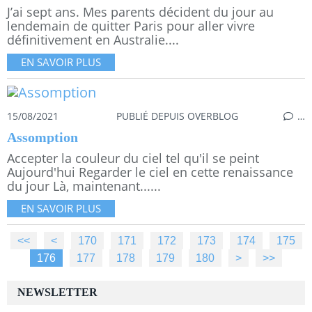
J’ai sept ans. Mes parents décident du jour au
lendemain de quitter Paris pour aller vivre
définitivement en Australie....
EN SAVOIR PLUS
15/08/2021
PUBLIÉ DEPUIS OVERBLOG
…
Assomption
Accepter la couleur du ciel tel qu'il se peint
Aujourd'hui Regarder le ciel en cette renaissance
du jour Là, maintenant......
EN SAVOIR PLUS
<<
<
100
110
120
130
140
150
160
170
171
172
173
174
175
176
177
178
179
180
190
200
300
400
500
>
>>
NEWSLETTER