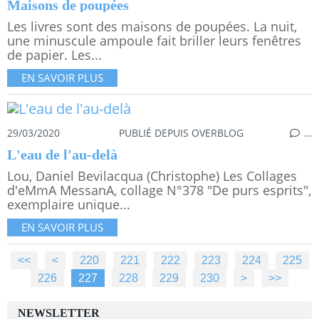
Maisons de poupées
Les livres sont des maisons de poupées. La nuit,
une minuscule ampoule fait briller leurs fenêtres
de papier. Les...
EN SAVOIR PLUS
29/03/2020
PUBLIÉ DEPUIS OVERBLOG
…
L'eau de l'au-delà
Lou, Daniel Bevilacqua (Christophe) Les Collages
d'eMmA MessanA, collage N°378 "De purs esprits",
exemplaire unique...
EN SAVOIR PLUS
<<
<
200
210
220
221
222
223
224
225
226
227
228
229
230
240
250
260
270
280
290
300
400
500
>
>>
NEWSLETTER