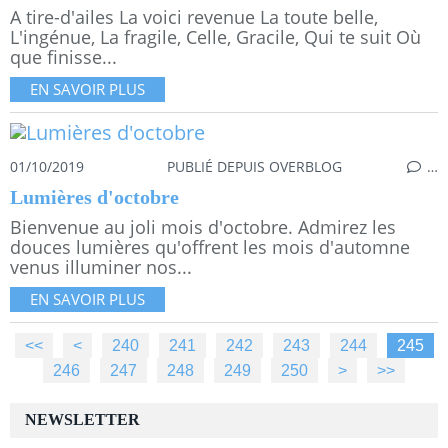
A tire-d'ailes La voici revenue La toute belle,
L'ingénue, La fragile, Celle, Gracile, Qui te suit Où
que finisse...
EN SAVOIR PLUS
01/10/2019
PUBLIÉ DEPUIS OVERBLOG
…
Lumières d'octobre
Bienvenue au joli mois d'octobre. Admirez les
douces lumières qu'offrent les mois d'automne
venus illuminer nos...
EN SAVOIR PLUS
<<
<
200
210
220
230
240
241
242
243
244
245
246
247
248
249
250
260
270
280
290
300
400
500
>
>>
NEWSLETTER