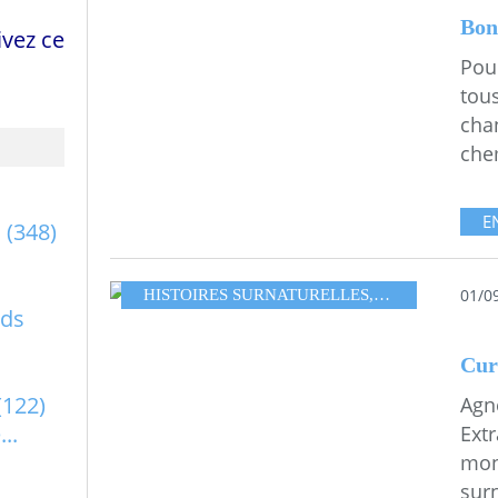
Bon
vez ce
Pour
tous
cha
chem
E
a
(348)
01/0
HISTOIRES SURNATURELLES
,
LESCOLLAGE
rds
Cur
(122)
Agn
..
Ext
mon
surn