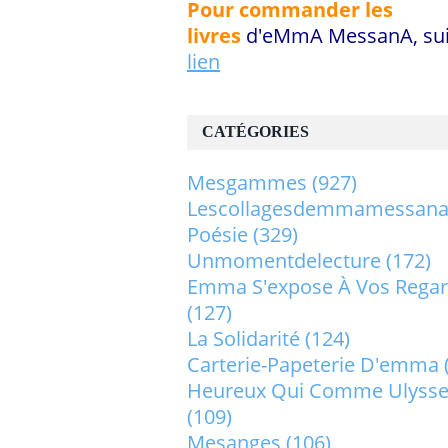
Pour commander les
livres
d'eMmA MessanA, sui
lien
CATÉGORIES
Mesgammes
(927)
Lescollagesdemmamessan
Poésie
(329)
Unmomentdelecture
(172)
Emma S'expose À Vos Rega
(127)
La Solidarité
(124)
Carterie-Papeterie D'emma
Heureux Qui Comme Ulysse.
(109)
Mesanges
(106)