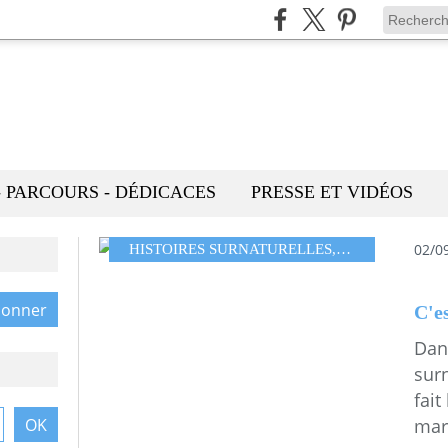
- PARCOURS - DÉDICACES
PRESSE ET VIDÉOS
02/0
HISTOIRES SURNATURELLES
,
LESCOLLAGE
C'es
Dan
surn
fait
mar