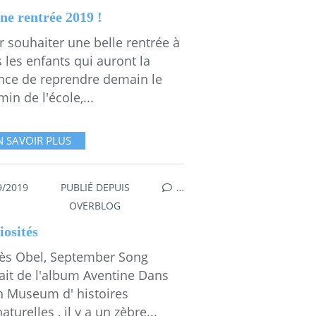
ne rentrée 2019 !
 souhaiter une belle rentrée à
 les enfants qui auront la
nce de reprendre demain le
in de l'école,...
N SAVOIR PLUS
9/2019
PUBLIÉ DEPUIS
…
SDEMMAMESSANA
,
MESGAMMES
,
AGNÈS OBEL
OVERBLOG
iosités
ès Obel, September Song
rait de l'album Aventine Dans
 Museum d' histoires
aturelles , il y a un zèbre...