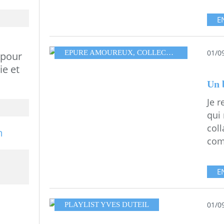
E
01/0
EPURE AMOUREUX
,
COLLECTION DE L'EPURE
 pour
ie et
Un 
Je 
qui
col
com
E
01/0
PLAYLIST YVES DUTEIL