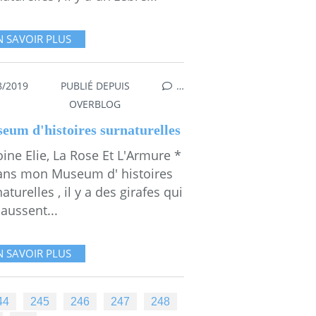
N SAVOIR PLUS
8/2019
PUBLIÉ DEPUIS
…
S SURNATURELLES
,
MESGAMMES
,
ANTOINE ELIE
OVERBLOG
eum d'histoires surnaturelles
ine Elie, La Rose Et L'Armure *
ans mon Museum d' histoires
aturelles , il y a des girafes qui
aussent...
N SAVOIR PLUS
44
245
246
247
248