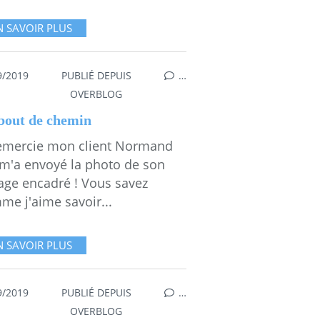
N SAVOIR PLUS
9/2019
PUBLIÉ DEPUIS
…
,
MA FORÊT...
,
ITINÉRAIRES
OVERBLOG
bout de chemin
remercie mon client Normand
 m'a envoyé la photo de son
lage encadré ! Vous savez
me j'aime savoir...
N SAVOIR PLUS
9/2019
PUBLIÉ DEPUIS
…
OVERBLOG