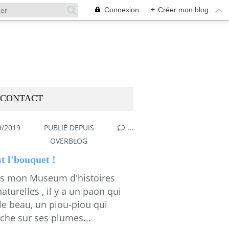
Connexion
+
Créer mon blog
CONTACT
9/2019
PUBLIÉ DEPUIS
…
SDEMMAMESSANA
,
MESGAMMES
,
BRUCE SPRINGSTEEN
OVERBLOG
t l'bouquet !
s mon Museum d'histoires
aturelles , il y a un paon qui
 le beau, un piou-piou qui
che sur ses plumes...