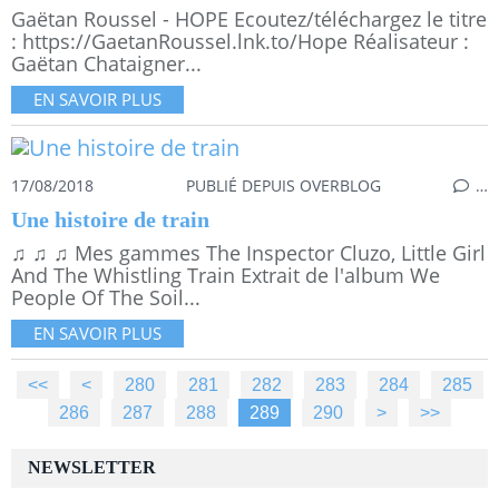
Gaëtan Roussel - HOPE Ecoutez/téléchargez le titre
: https://GaetanRoussel.lnk.to/Hope Réalisateur :
Gaëtan Chataigner...
EN SAVOIR PLUS
17/08/2018
PUBLIÉ DEPUIS OVERBLOG
…
Une histoire de train
♫ ♫ ♫ Mes gammes The Inspector Cluzo, Little Girl
And The Whistling Train Extrait de l'album We
People Of The Soil...
EN SAVOIR PLUS
<<
<
200
210
220
230
240
250
260
270
280
281
282
283
284
285
286
287
288
289
290
300
400
500
>
>>
NEWSLETTER