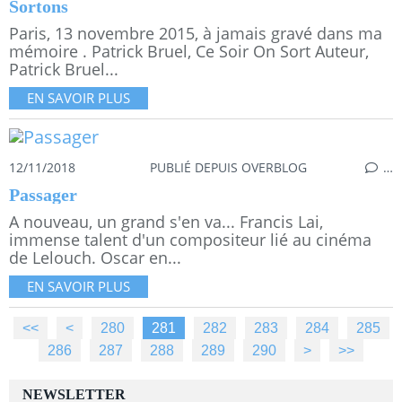
Sortons
Paris, 13 novembre 2015, à jamais gravé dans ma
mémoire . Patrick Bruel, Ce Soir On Sort Auteur,
Patrick Bruel...
EN SAVOIR PLUS
12/11/2018
PUBLIÉ DEPUIS OVERBLOG
…
Passager
A nouveau, un grand s'en va... Francis Lai,
immense talent d'un compositeur lié au cinéma
de Lelouch. Oscar en...
EN SAVOIR PLUS
<<
<
200
210
220
230
240
250
260
270
280
281
282
283
284
285
286
287
288
289
290
300
400
500
>
>>
NEWSLETTER