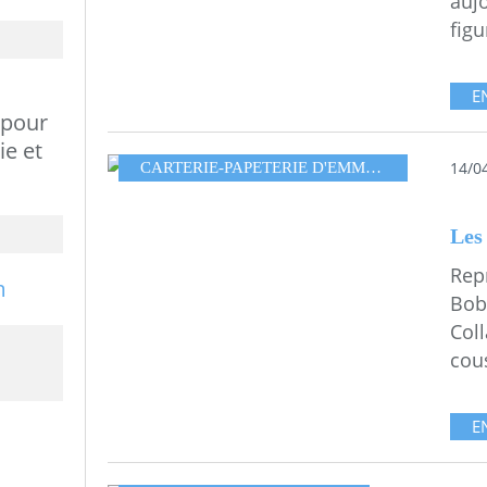
aujo
figu
E
 pour
ie et
14/0
CARTERIE-PAPETERIE D'EMMA
,
DEFILENAIG
Les
Repr
Bob
Col
cou
E