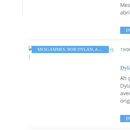
Mes
abri
E
19/0
MESGAMMES
,
BOB DYLAN
,
AUSTRALIE
,
EMM
Dyla
Ah ç
Dyl
ave
orig
E