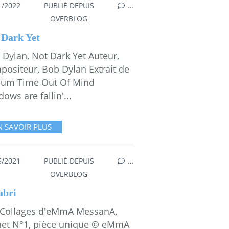
1/2022
PUBLIÉ DEPUIS
…
OVERBLOG
 Dark Yet
 Dylan, Not Dark Yet Auteur,
positeur, Bob Dylan Extrait de
lbum Time Out Of Mind
ows are fallin'...
N SAVOIR PLUS
5/2021
PUBLIÉ DEPUIS
…
OVERBLOG
abri
 Collages d'eMmA MessanA,
net N°1, pièce unique © eMmA