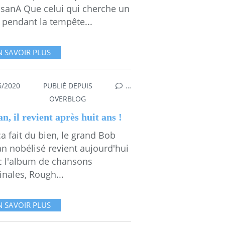
sanA Que celui qui cherche un
 pendant la tempête...
N SAVOIR PLUS
6/2020
PUBLIÉ DEPUIS
…
A S'EXPOSE À VOS REGARDS
,
MEMOIRE
OVERBLOG
n, il revient après huit ans !
a fait du bien, le grand Bob
an nobélisé revient aujourd'hui
c l'album de chansons
inales, Rough...
N SAVOIR PLUS