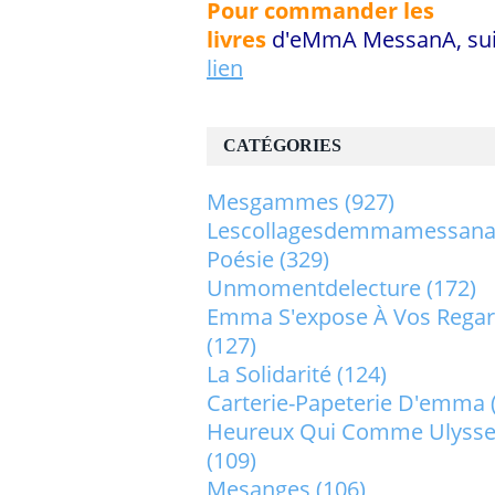
Pour commander les
livres
d'eMmA MessanA, sui
lien
CATÉGORIES
Mesgammes
(927)
Lescollagesdemmamessan
Poésie
(329)
Unmomentdelecture
(172)
Emma S'expose À Vos Rega
(127)
La Solidarité
(124)
Carterie-Papeterie D'emma
Heureux Qui Comme Ulysse.
(109)
Mesanges
(106)