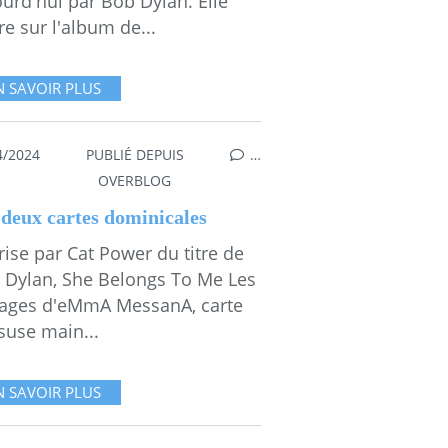
urd'hui par Bob Dylan. Elle
re sur l'album de...
N SAVOIR PLUS
4/2024
PUBLIÉ DEPUIS
…
UILLE
,
MESGAMMES
,
CAT POWER
,
BOB DYLAN
OVERBLOG
 deux cartes dominicales
ise par Cat Power du titre de
 Dylan, She Belongs To Me Les
lages d'eMmA MessanA, carte
suse main...
N SAVOIR PLUS