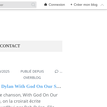
Connexion
+
Créer mon blog
CONTACT
8/2025
PUBLIÉ DEPUIS
…
OVERBLOG
Bob Dylan With God On Our Side
te chanson, With God On Our
, on la croirait écrite