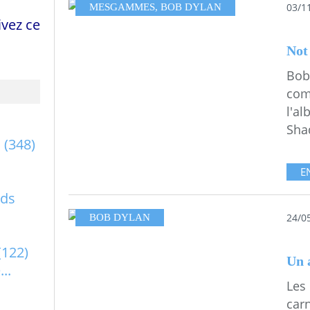
03/1
MESGAMMES
,
BOB DYLAN
vez ce
Not
Bob
com
l'a
Shad
a
(348)
E
rds
24/0
BOB DYLAN
(122)
Un 
..
Les
car