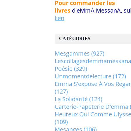
Pour commander les
livres
d'eMmA MessanA, sui
lien
CATÉGORIES
Mesgammes
(927)
Lescollagesdemmamessan
Poésie
(329)
Unmomentdelecture
(172)
Emma S'expose À Vos Rega
(127)
La Solidarité
(124)
Carterie-Papeterie D'emma
Heureux Qui Comme Ulysse.
(109)
Mesanges
(106)