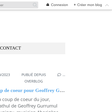
Connexion
+
Créer mon blog
CONTACT
0/2023
PUBLIÉ DEPUIS
…
FFREY GURRUMUL
OVERBLOG
Coup de coeur pour Geoffrey Gurrumul Yunupingu
 coup de coeur du jour,
athul de Geoffrey Gurrumul