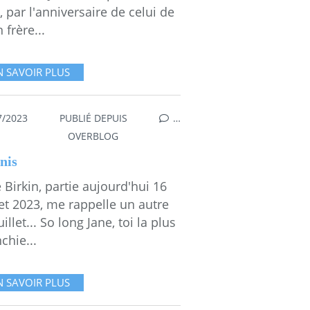
, par l'anniversaire de celui de
frère...
N SAVOIR PLUS
7/2023
PUBLIÉ DEPUIS
…
S
,
MESGAMMES
OVERBLOG
nis
 Birkin, partie aujourd'hui 16
let 2023, me rappelle un autre
uillet... So long Jane, toi la plus
chie...
N SAVOIR PLUS