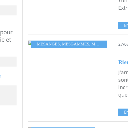
Yun
Extr
E
 pour
ie et
27/0
MESANGES
,
MESGAMMES
,
MONOTYPE
,
SINE
Rie
J'ar
son
incr
que 
E