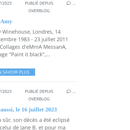
7/2023
PUBLIÉ DEPUIS
…
OVERBLOG
 Amy
 Winehouse, Londres, 14
embre 1983 - 23 juillet 2011
 Collages d'eMmA MessanA,
age "Paint it black",...
N SAVOIR PLUS
7/2023
PUBLIÉ DEPUIS
…
OVERBLOG
aussi, le 16 juillet 2023
 sûr, son décès a été eclipsé
celui de Jane B. et pour ma