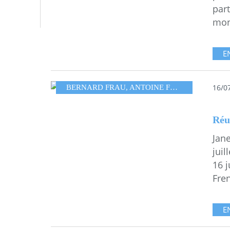
part
mon 
E
16/0
BERNARD FRAU
,
ANTOINE FRAU
,
MESANGE
Réu
Jane
juil
16 j
Fren
E