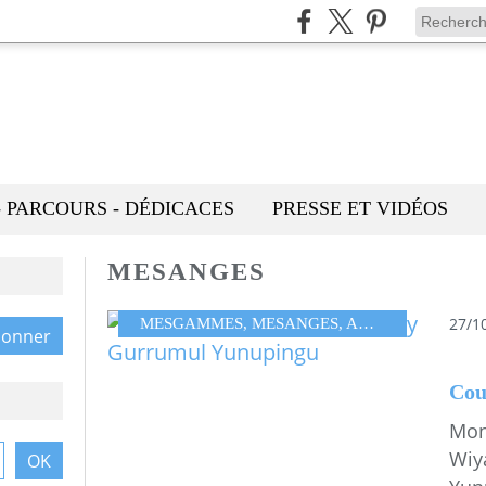
- PARCOURS - DÉDICACES
PRESSE ET VIDÉOS
MESANGES
27/1
MESGAMMES
,
MESANGES
,
AUSTRALIE
,
GEO
Mon
Wiy