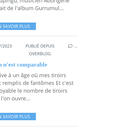
upingu, musicien Aborigène
ait de l'album Gurrumul...
N SAVOIR PLUS
7/2023
PUBLIÉ DEPUIS
…
AD O'CONNOR
OVERBLOG
n n'est comparable
rive à un âge où mes tiroirs
t remplis de fantômes Et c'est
oyable le nombre de tiroirs
l'on ouvre...
N SAVOIR PLUS