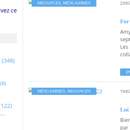
23/0
MESANGES
,
MESGAMMES
vez ce
For
Amy
sept
Les
coll
a
(348)
E
rds
19/0
MESGAMMES
,
MESANGES
(122)
Lui 
..
Bien
par 