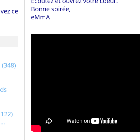
Ecoutez et ouvrez votre coeur.
Bonne soirée,
vez ce
eMmA
a
(348)
rds
(122)
..