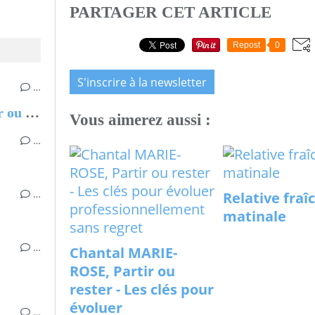
PARTAGER CET ARTICLE
Repost
0
S'inscrire à la newsletter
…
Chantal MARIE-ROSE, Partir ou rester - Les clés pour évoluer professionnellement sans regret
Vous aimerez aussi :
…
…
Relative fraî
matinale
…
Chantal MARIE-
ROSE, Partir ou
rester - Les clés pour
évoluer
…