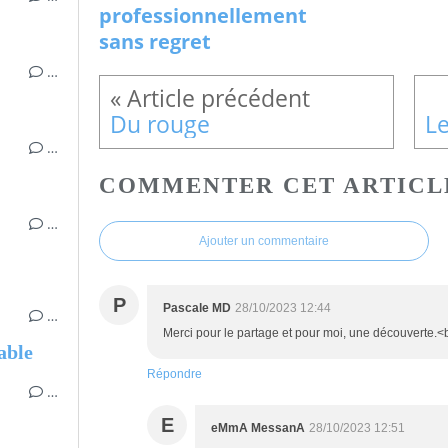
professionnellement
sans regret
…
Du rouge
…
COMMENTER CET ARTICL
…
Ajouter un commentaire
P
Pascale MD
28/10/2023 12:44
…
Merci pour le partage et pour moi, une découverte.
able
Répondre
…
E
eMmA MessanA
28/10/2023 12:51