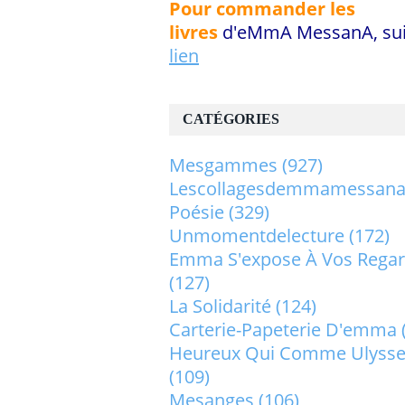
Pour commander les
livres
d'eMmA MessanA, sui
lien
CATÉGORIES
Mesgammes
(927)
Lescollagesdemmamessan
Poésie
(329)
Unmomentdelecture
(172)
Emma S'expose À Vos Rega
(127)
La Solidarité
(124)
Carterie-Papeterie D'emma
Heureux Qui Comme Ulysse.
(109)
Mesanges
(106)