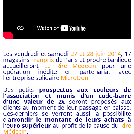
Les vendredi et samedi
27 et 28 juin 2014
, 17
magasins
Franprix
de Paris et proche banlieue
accueilleront
Le Rire Médecin
pour une
opération inédite en partenariat avec
l'entreprise solidaire
MicroDon
.
Des petits
prospectus aux couleurs de
l'association et munis d'un code-barre
d'une valeur de 2€
seront proposés aux
clients au moment de leur passage en caisse.
Ces-derniers se verront aussi la possibilité
d'
arrondir le montant de leurs achats à
l'euro supérieur
au profit de la cause du
Rire
Médecin
.