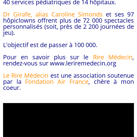
40 services pédiatriques de 14 hôpitaux.
Dr Girafe, alias Caroline Simonds
et ses 97
hôpiclowns offrent plus de 72 000 spectacles
personnalisés (soit, près de 2 200 journées de
jeu).
L'objectif est de passer à 100 000.
Pour en savoir plus sur le
Rire Médecin
,
rendez-vous sur www.leriremedecin.org
Le Rire Médecin
est une association soutenue
par la
Fondation Air France
, chère à mon
coeur.