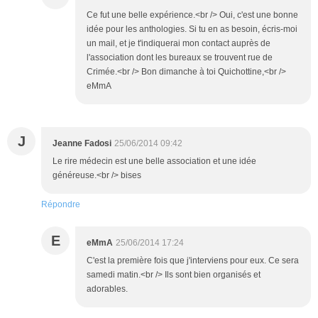
Ce fut une belle expérience.<br /> Oui, c'est une bonne
idée pour les anthologies. Si tu en as besoin, écris-moi
un mail, et je t'indiquerai mon contact auprès de
l'association dont les bureaux se trouvent rue de
Crimée.<br /> Bon dimanche à toi Quichottine,<br />
eMmA
J
Jeanne Fadosi
25/06/2014 09:42
Le rire médecin est une belle association et une idée
généreuse.<br /> bises
Répondre
E
eMmA
25/06/2014 17:24
C'est la première fois que j'interviens pour eux. Ce sera
samedi matin.<br /> Ils sont bien organisés et
adorables.