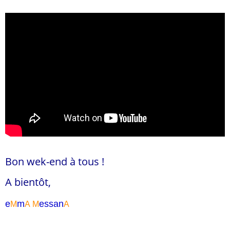
Bon wek-end à tous !
A bientôt,
e
m
essa
n
M
A
M
A