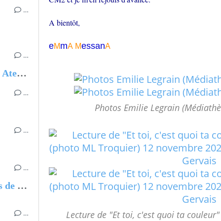
…
A bientôt,
e
m
essa
n
M
A
M
A
…
Expos - Parcours - Dédicaces - Ateliers
…
Photos Emilie Legrain (Médiathè
…
…
1er Festival du livre et des arts de Soullans 23 juin 2024
…
Lecture de "Et toi, c'est quoi ta coul