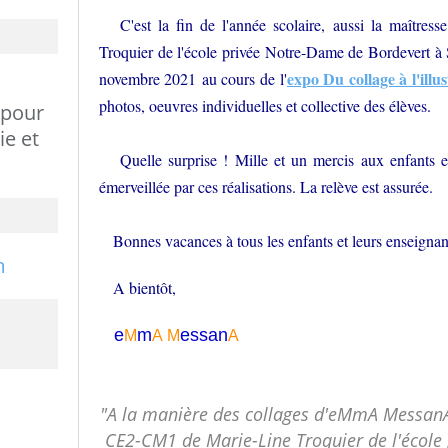
C'est la fin de l'année scolaire, aussi la maîtress
Troquier de l'école privée Notre-Dame de Bordevert à
expo Du collage à l'illus
novembre 2021
au cours de l'
photos, oeuvres individuelles et collective des élèves.
 pour
ie et
Quelle surprise ! Mille et un mercis aux enfants et
émerveillée par ces réalisations. La relève est assurée.
Bonnes vacances à tous les enfants et leurs enseignan
A bientôt,
e
m
essa
n
M
A
M
A
"A la manière des collages d'eMmA MessanA"
CE2-CM1 de Marie-Line Troquier de l'école