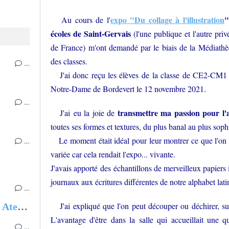
expo "Du collage à l'illustration
Au cours de l'
écoles de Saint-Gervais
(l'une publique et l'autre pri
de France) m'ont demandé par le biais de la Médiathèq
des classes.
…
J'ai donc reçu les élèves de la classe de CE2-CM1 d
Notre-Dame de Bordevert le 12 novembre 2021.
…
transmettre ma passion pour l'a
J'ai eu la joie de
toutes ses formes et textures, du plus banal au plus soph
Le moment était idéal pour leur montrer ce que l'on p
…
variée car cela rendait l'expo... vivante.
J'avais apporté des échantillons de merveilleux papiers i
journaux aux écritures différentes de notre alphabet lati
…
J'ai expliqué que l'on peut découper ou déchirer, sui
Expos - Parcours - Dédicaces - Ateliers
L'avantage d'être dans la salle qui accueillait une q
…