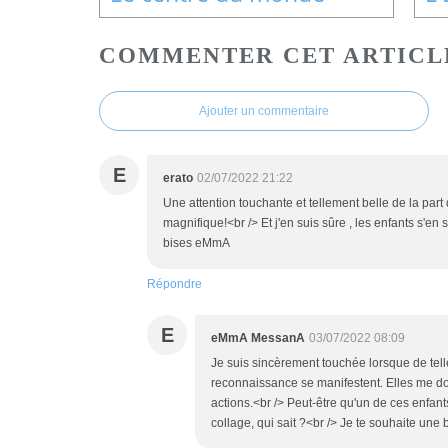
COMMENTER CET ARTICL
Ajouter un commentaire
E
erato
02/07/2022 21:22
Une attention touchante et tellement belle de la part 
magnifique!<br /> Et j'en suis sûre , les enfants s'en
bises eMmA
Répondre
E
eMmA MessanA
03/07/2022 08:09
Je suis sincèrement touchée lorsque de tel
reconnaissance se manifestent. Elles me don
actions.<br /> Peut-être qu'un de ces enfant
collage, qui sait ?<br /> Je te souhaite une 