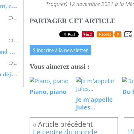
Troquier) 12 novembre 2021 à la Méd
Parler de la mort avec un enfant, ce n’est pas impossible
…
PARTAGER CET ARTICLE
Repost
0
…
S'inscrire à la newsletter
Couverture de L'Etoile de Grand-mère
…
Vous aimerez aussi :
L'Etoile de Grand-mère, un an déjà !
Piano, piano
Du 
Je m'appelle
Jules...
Le centre du monde