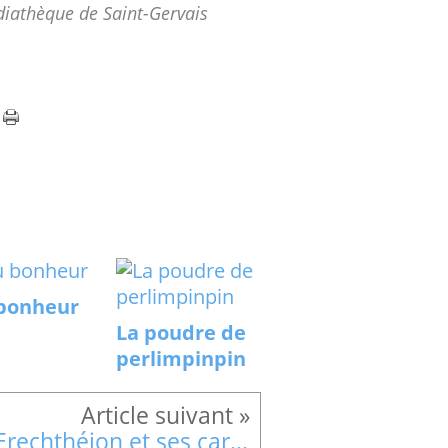
iathèque de Saint-Gervais
bonheur
La poudre de
perlimpinpin
L'Erechthéion et ses cariatides