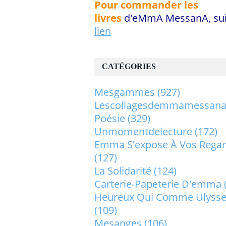
Pour commander les
livres
d'eMmA MessanA, sui
lien
CATÉGORIES
Mesgammes
(927)
Lescollagesdemmamessan
Poésie
(329)
Unmomentdelecture
(172)
Emma S'expose À Vos Rega
(127)
La Solidarité
(124)
Carterie-Papeterie D'emma
Heureux Qui Comme Ulysse.
(109)
Mesanges
(106)