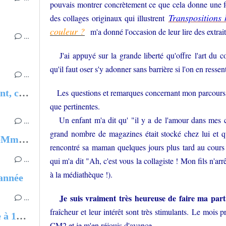
pouvais montrer concrètement ce que cela donne une foi
Transpositions
des collages originaux qui illustrent
couleur ?
m'a donné l'occasion de leur lire des extrai
…
J'ai appuyé sur la grande liberté qu'offre l'art du col
qu'il faut oser s'y adonner sans barrière si l'on en ressent
…
Parler de la mort avec un enfant, ce n’est pas impossible
Les questions et remarques concernant mon parcours, m
que pertinentes.
Un enfant m'a dit qu' "il y a de l'amour dans mes co
…
grand nombre de magazines était stocké chez lui et qu'il
Pour commander les livres d'eMmA MessanA
rencontré sa maman quelques jours plus tard au cours
…
qui m'a dit "Ah, c'est vous la collagiste ! Mon fils n'arr
à la médiathèque !).
'année
Je suis vraiment très heureuse de faire ma part 
…
fraîcheur et leur intérêt sont très stimulants.
Le mois pr
Et vous, c'était quoi votre rêve à 10 ans ?
CM2 et je m'en réjouis d'avance.