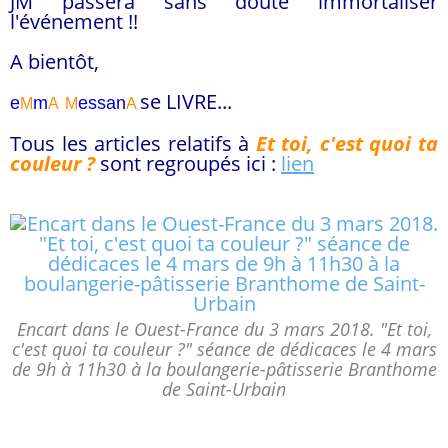
JM passera sans doute immortaliser
l'événement !!
A bientôt,
se LIVRE...
e
m
essa
n
M
A
M
A
Tous les articles relatifs à
Et toi, c'est quoi ta
couleur ?
sont regroupés ici :
lien
Encart dans le Ouest-France du 3 mars 2018. "Et toi,
c'est quoi ta couleur ?" séance de dédicaces le 4 mars
de 9h à 11h30 à la boulangerie-pâtisserie Branthome
de Saint-Urbain