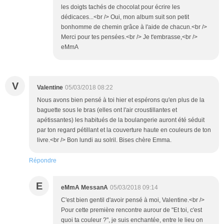
les doigts tachés de chocolat pour écrire les
dédicaces...<br /> Oui, mon album suit son petit
bonhomme de chemin grâce à l'aide de chacun.<br />
Merci pour tes pensées.<br /> Je t'embrasse,<br />
eMmA
V
Valentine
05/03/2018 08:22
Nous avons bien pensé à toi hier et espérons qu'en plus de la
baguette sous le bras (elles ont l'air croustillantes et
apétissantes) les habitués de la boulangerie auront été séduit
par ton regard pétillant et la couverture haute en couleurs de ton
livre.<br /> Bon lundi au solril. Bises chère Emma.
Répondre
E
eMmA MessanA
05/03/2018 09:14
C'est bien gentil d'avoir pensé à moi, Valentine.<br />
Pour cette première rencontre aurour de "Et toi, c'est
quoi ta couleur ?", je suis enchantée, entre le lieu on