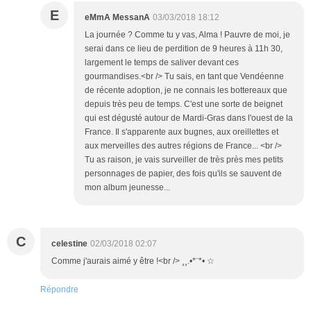
E
eMmA MessanA
03/03/2018 18:12
La journée ? Comme tu y vas, Alma ! Pauvre de moi, je
serai dans ce lieu de perdition de 9 heures à 11h 30,
largement le temps de saliver devant ces
gourmandises.<br /> Tu sais, en tant que Vendéenne
de récente adoption, je ne connais les bottereaux que
depuis très peu de temps. C'est une sorte de beignet
qui est dégusté autour de Mardi-Gras dans l'ouest de la
France. Il s'apparente aux bugnes, aux oreillettes et
aux merveilles des autres régions de France... <br />
Tu as raison, je vais surveiller de très près mes petits
personnages de papier, des fois qu'ils se sauvent de
mon album jeunesse...
C
celestine
02/03/2018 02:07
Comme j'aurais aimé y être !<br /> ¸¸.•*¨*• ☆
Répondre