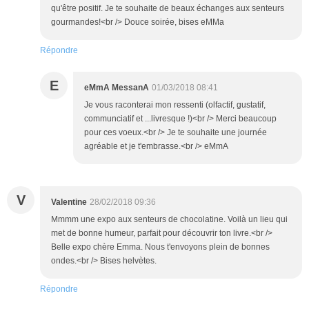
qu'être positif. Je te souhaite de beaux échanges aux senteurs
gourmandes!<br /> Douce soirée, bises eMMa
Répondre
E
eMmA MessanA
01/03/2018 08:41
Je vous raconterai mon ressenti (olfactif, gustatif,
communciatif et ...livresque !)<br /> Merci beaucoup
pour ces voeux.<br /> Je te souhaite une journée
agréable et je t'embrasse.<br /> eMmA
V
Valentine
28/02/2018 09:36
Mmmm une expo aux senteurs de chocolatine. Voilà un lieu qui
met de bonne humeur, parfait pour découvrir ton livre.<br />
Belle expo chère Emma. Nous t'envoyons plein de bonnes
ondes.<br /> Bises helvètes.
Répondre