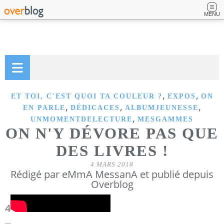
MENU
,
,
ET TOI, C'EST QUOI TA COULEUR ?
EXPOS
ON
,
,
,
EN PARLE
DÉDICACES
ALBUMJEUNESSE
,
UNMOMENTDELECTURE
MESGAMMES
ON N'Y DÉVORE PAS QUE
DES LIVRES !
4 MARS 2018
Rédigé par eMmA MessanA et publié depuis
Overblog
4