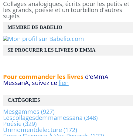
Collages analogiques, écrits pour les petits et
les grands, poésie et un tourbillon d'autres
sujets
MEMBRE DE BABELIO
SE PROCURER LES LIVRES D'EMMA
Pour commander les livres
d'eMmA
MessanA, suivez ce
lien
CATÉGORIES
Mesgammes
(927)
Lescollagesdemmamessana
(348)
Poésie
(329)
Unmomentdelecture
(172)
Emma S'expose À Vos Regards
(127)