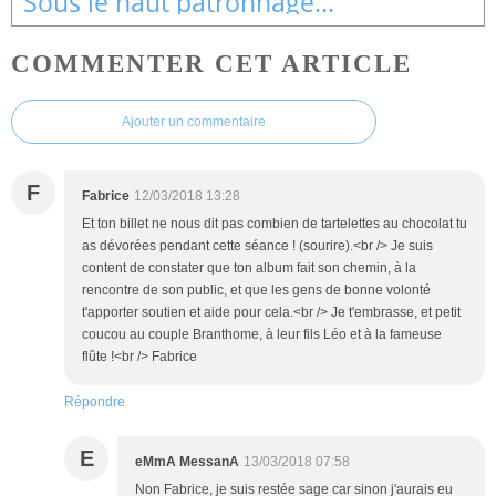
Sous le haut patronnage...
COMMENTER CET ARTICLE
Ajouter un commentaire
F
Fabrice
12/03/2018 13:28
Et ton billet ne nous dit pas combien de tartelettes au chocolat tu
as dévorées pendant cette séance ! (sourire).<br /> Je suis
content de constater que ton album fait son chemin, à la
rencontre de son public, et que les gens de bonne volonté
t'apporter soutien et aide pour cela.<br /> Je t'embrasse, et petit
coucou au couple Branthome, à leur fils Léo et à la fameuse
flûte !<br /> Fabrice
Répondre
E
eMmA MessanA
13/03/2018 07:58
Non Fabrice, je suis restée sage car sinon j'aurais eu