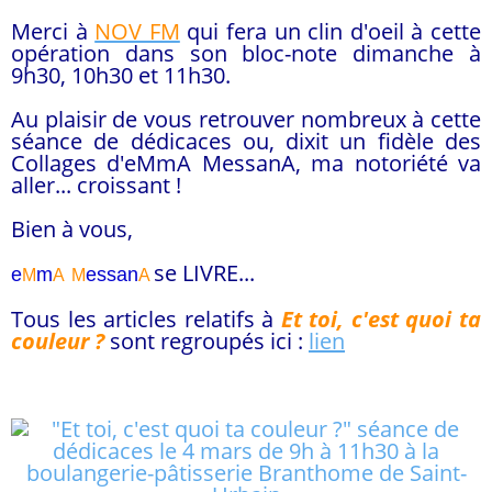
Merci à
NOV FM
qui fera un clin d'oeil à cette
opération dans son bloc-note dimanche à
9h30, 10h30 et 11h30.
Au plaisir de vous retrouver nombreux à cette
séance de dédicaces ou, dixit un fidèle des
Collages d'eMmA MessanA, ma notoriété va
aller... croissant !
Bien à vous,
se LIVRE...
e
m
essa
n
M
A
M
A
Tous les articles relatifs à
Et toi, c'est quoi ta
couleur ?
sont regroupés ici :
lien