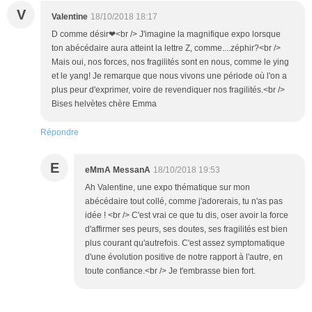
V
Valentine
18/10/2018 18:17
D comme désir❤<br /> J'imagine la magnifique expo lorsque
ton abécédaire aura atteint la lettre Z, comme....zéphir?<br />
Mais oui, nos forces, nos fragilités sont en nous, comme le ying
et le yang! Je remarque que nous vivons une période où l'on a
plus peur d'exprimer, voire de revendiquer nos fragilités.<br />
Bises helvètes chère Emma
Répondre
E
eMmA MessanA
18/10/2018 19:53
Ah Valentine, une expo thématique sur mon
abécédaire tout collé, comme j'adorerais, tu n'as pas
idée ! <br /> C'est vrai ce que tu dis, oser avoir la force
d'affirmer ses peurs, ses doutes, ses fragilités est bien
plus courant qu'autrefois. C'est assez symptomatique
d'une évolution positive de notre rapport à l'autre, en
toute confiance.<br /> Je t'embrasse bien fort.