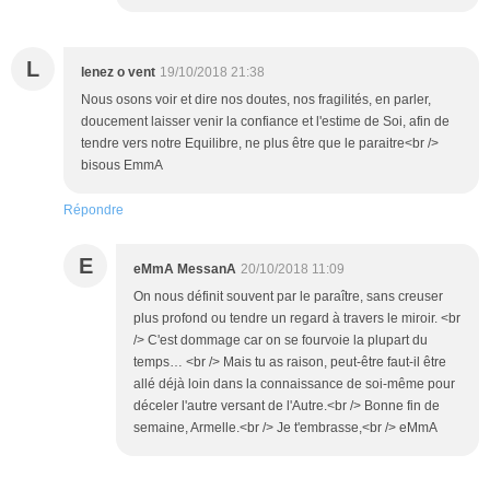
L
lenez o vent
19/10/2018 21:38
Nous osons voir et dire nos doutes, nos fragilités, en parler,
doucement laisser venir la confiance et l'estime de Soi, afin de
tendre vers notre Equilibre, ne plus être que le paraitre<br />
bisous EmmA
Répondre
E
eMmA MessanA
20/10/2018 11:09
On nous définit souvent par le paraître, sans creuser
plus profond ou tendre un regard à travers le miroir. <br
/> C'est dommage car on se fourvoie la plupart du
temps… <br /> Mais tu as raison, peut-être faut-il être
allé déjà loin dans la connaissance de soi-même pour
déceler l'autre versant de l'Autre.<br /> Bonne fin de
semaine, Armelle.<br /> Je t'embrasse,<br /> eMmA