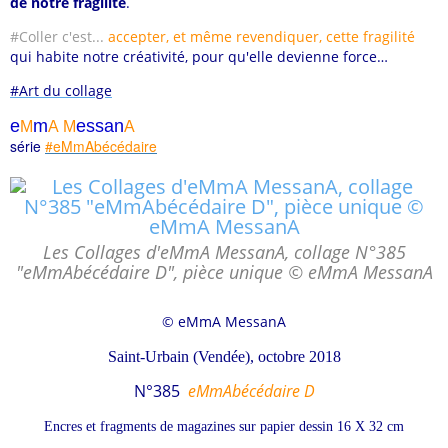
de notre fragilité
.
#Coller c'est...
accepter, et même revendiquer, cette fragilité
qui habite notre créativité, pour qu'elle devienne force…
#Art du collage
e
m
essa
n
M
A
M
A
série
#eMmAbécédaire
Les Collages d'eMmA MessanA, collage N°385
"eMmAbécédaire D", pièce unique © eMmA MessanA
© eMmA MessanA
Saint-Urbain (Vendée), octobre 2018
N°385
eMmAbécédaire D
Encres et fragments de magazines sur papier dessin 16 X 32 cm