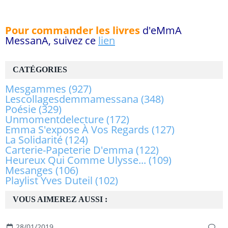
Pour commander les livres
d'eMmA
MessanA, suivez ce
lien
CATÉGORIES
Mesgammes
(927)
Lescollagesdemmamessana
(348)
Poésie
(329)
Unmomentdelecture
(172)
Emma S'expose À Vos Regards
(127)
La Solidarité
(124)
Carterie-Papeterie D'emma
(122)
Heureux Qui Comme Ulysse...
(109)
Mesanges
(106)
Playlist Yves Duteil
(102)
VOUS AIMEREZ AUSSI :
28/01/2019
…