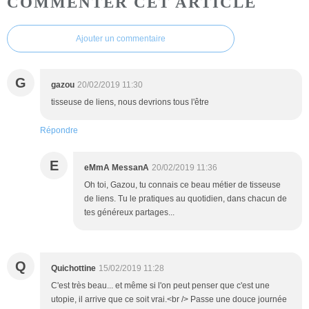
COMMENTER CET ARTICLE
Ajouter un commentaire
G
gazou
20/02/2019 11:30
tisseuse de liens, nous devrions tous l'être
Répondre
E
eMmA MessanA
20/02/2019 11:36
Oh toi, Gazou, tu connais ce beau métier de tisseuse
de liens. Tu le pratiques au quotidien, dans chacun de
tes généreux partages...
Q
Quichottine
15/02/2019 11:28
C'est très beau... et même si l'on peut penser que c'est une
utopie, il arrive que ce soit vrai.<br /> Passe une douce journée