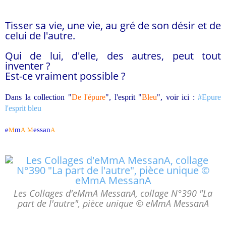
Tisser sa vie, une vie, au gré de son désir et de
celui de l'autre.
Qui de lui, d'elle, des autres, peut tout
inventer ?
Est-ce vraiment possible ?
Dans la collection "
De l'épure
", l'esprit "
Bleu
", voir ici :
#Epure
l'esprit bleu
e
m
essan
M
A
M
A
Les Collages d'eMmA MessanA, collage N°390 "La
part de l'autre", pièce unique © eMmA MessanA