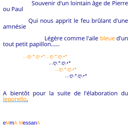
Souvenir d'un lointain âge de Pierre
ou Paul
Qui nous apprit le feu brûlant d'une
amnésie
Légère comme l'aile
bleue
d'un
tout petit papillon......
…
ღ
.*.
ღ
.•*…
ღ
.*.
ღ
.•*
…
ღ
.*.
ღ
.•*
…
ღ
.*.
ღ
.•*
…
ღ
.*.
ღ
.•*
A bientôt pour la suite de l'élaboration du
leporello
,
e
m
essa
n
M
A
M
A