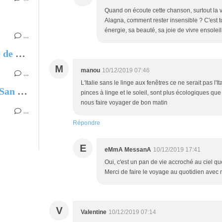
Quand on écoute cette chanson, surtout la 
Alagna, comment rester insensible ? C'est to
énergie, sa beauté, sa joie de vivre ensolei
…
Enquête à Cittanova, Province de Reggio de Calabre
M
manou
10/12/2019 07:46
…
L'Italie sans le linge aux fenêtres ce ne serait pas l'
Le banc du Château de Rocca San Felice
pinces à linge et le soleil, sont plus écologiques q
nous faire voyager de bon matin
…
Répondre
E
eMmA MessanA
10/12/2019 17:41
Oui, c'est un pan de vie accroché au ciel qu
Merci de faire le voyage au quotidien avec m
V
Valentine
10/12/2019 07:14