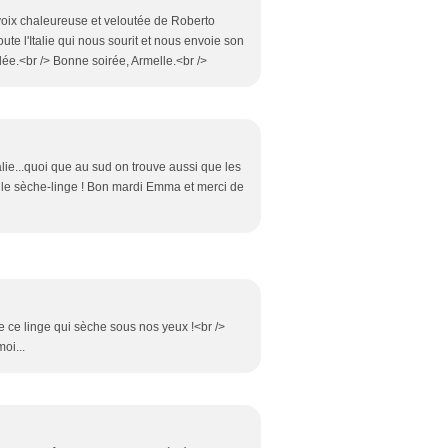
voix chaleureuse et veloutée de Roberto
ute l'Italie qui nous sourit et nous envoie son
llée.<br /> Bonne soirée, Armelle.<br />
Italie...quoi que au sud on trouve aussi que les
ue le sèche-linge ! Bon mardi Emma et merci de
e ce linge qui sèche sous nos yeux !<br />
oi...