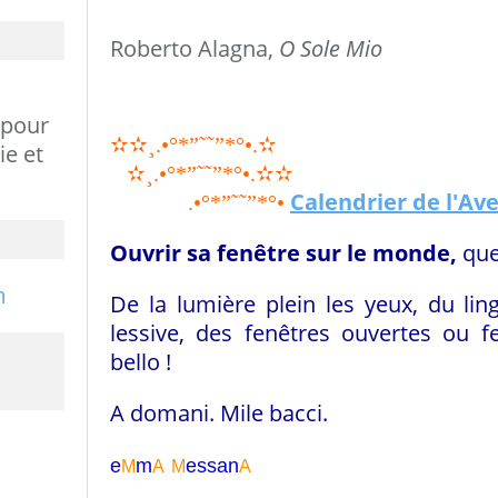
Roberto Alagna,
O Sole Mio
 pour
✫✫
¸.•°*”˜˜”*°•.
✫
ie et
✫
¸.•°*”˜˜”*°•.
✫✫
Calendrier de l'Av
.•°*”˜˜”*°•
Ouvrir sa fenêtre sur le monde,
que
De la lumière plein les yeux, du lin
lessive, des fenêtres ouvertes ou 
bello !
A domani. Mile bacci.
e
m
essa
n
M
A
M
A