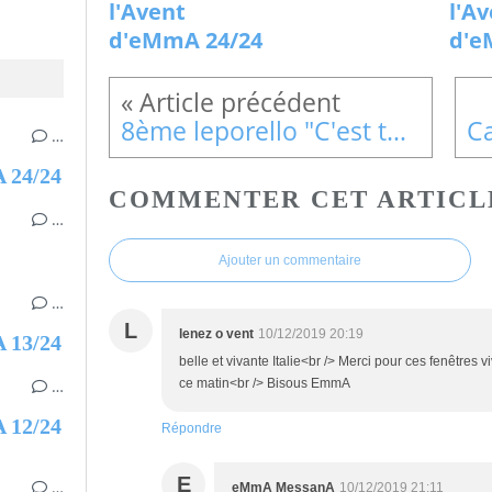
l'Avent
l'A
d'eMmA 24/24
d'e
8ème leporello "C'est toi qui racontes"
…
A 24/24
COMMENTER CET ARTICL
…
Ajouter un commentaire
…
L
lenez o vent
10/12/2019 20:19
A 13/24
belle et vivante Italie<br /> Merci pour ces fenêtres 
ce matin<br /> Bisous EmmA
…
A 12/24
Répondre
E
…
eMmA MessanA
10/12/2019 21:11