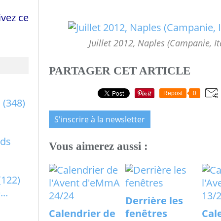
vez ce
Juillet 2012, Naples (Campanie, 
PARTAGER CET ARTICLE
Repost
0
a
(348)
S'inscrire à la newsletter
rds
Vous aimerez aussi :
(122)
..
Derrière les
Calendrier de
fenêtres
Cal