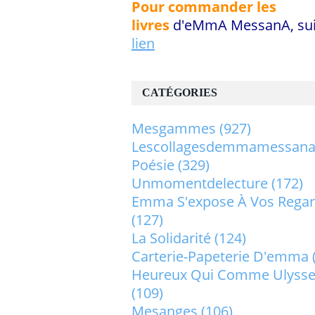
Pour commander les
livres
d'eMmA MessanA, sui
lien
CATÉGORIES
Mesgammes
(927)
Lescollagesdemmamessan
Poésie
(329)
Unmomentdelecture
(172)
Emma S'expose À Vos Rega
(127)
La Solidarité
(124)
Carterie-Papeterie D'emma
Heureux Qui Comme Ulysse.
(109)
Mesanges
(106)