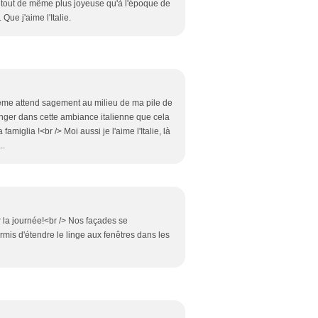
tout de même plus joyeuse qu'à l'époque de
Que j'aime l'Italie.
xième attend sagement au milieu de ma pile de
longer dans cette ambiance italienne que cela
amiglia !<br /> Moi aussi je l'aime l'Italie, là
..
r la journée!<br /> Nos façades se
rmis d'étendre le linge aux fenêtres dans les