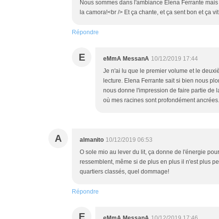
Nous sommes dans l'ambiance Elena Ferrante mais 
la camora!<br /> Et ça chante, et ça sent bon et ça vit. 
Répondre
E
eMmA MessanA
10/12/2019 17:44
Je n'ai lu que le premier volume et le deu
lecture. Elena Ferrante sait si bien nous p
nous donne l'impression de faire partie de la f
où mes racines sont profondément ancrées.
A
almanito
10/12/2019 06:53
O sole mio au lever du lit, ça donne de l'énergie pou
ressemblent, même si de plus en plus il n'est plus pe
quartiers classés, quel dommage!
Répondre
E
eMmA MessanA
10/12/2019 17:46