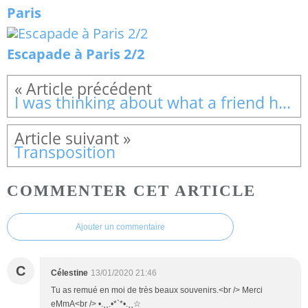
Paris
Escapade à Paris 2/2
I was thinking about what a friend had said
Transposition
COMMENTER CET ARTICLE
Ajouter un commentaire
C
Célestine
13/01/2020 21:46
Tu as remué en moi de très beaux souvenirs.<br /> Merci
eMmA<br /> •.¸¸.•*`*•.¸¸☆