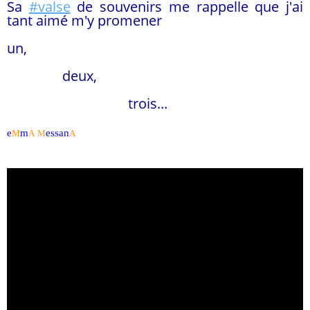
Sa
#valse
de souvenirs me rappelle que j'ai
tant aimé m'y promener
un,
deux,
trois...
e
m
essan
M
A
M
A