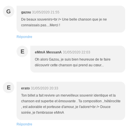
G
gazou
31/05/2020 21:55
De beaux souvenirs<br /> Une belle chanson que je ne
connaissais pas....Merci !
Répondre
E
eMmA MessanA
31/05/2020 22:03
Oh alors Gazou, je suis bien heureuse de te faire
découvrir cette chanson qui prend au cœur...
E
erato
31/05/2020 20:33
Ton billet a fait revivre un merveilleux souvenir identique et la
chanson est superbe et émouvante . Ta composition , hétéroclite
, est adorable et porteuse d'amour, je l'adore!<br /> Douce
soirée, je t'embrasse eMmA
Répondre