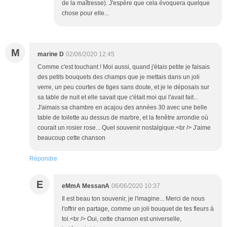
de la maîtresse). J'espère que cela évoquera quelque
chose pour elle...
M
marine D
02/06/2020 12:45
Comme c'est touchant ! Moi aussi, quand j'étais petite je faisais
des petits bouquets des champs que je mettais dans un joli
verre, un peu courtes de tiges sans doute, et je le déposais sur
sa table de nuit et elle savait que c'était moi qui l'avait fait...
J'aimais sa chambre en acajou des années 30 avec une belle
table de toilette au dessus de marbre, et la fenêtre arrondie où
courait un rosier rose... Quel souvenir nostalgique.<br /> J'aime
beaucoup cette chanson
Répondre
E
eMmA MessanA
06/06/2020 10:37
Il est beau ton souvenir, je l'imagine... Merci de nous
l'offrir en partage, comme un joli bouquet de tes fleurs à
toi.<br /> Oui, cette chanson est universelle,