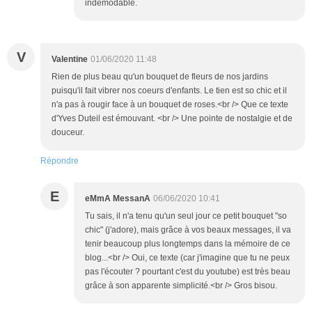
indémodable.
V
Valentine
01/06/2020 11:48
Rien de plus beau qu'un bouquet de fleurs de nos jardins
puisqu'il fait vibrer nos coeurs d'enfants. Le tien est so chic et il
n'a pas à rougir face à un bouquet de roses.<br /> Que ce texte
d'Yves Duteil est émouvant. <br /> Une pointe de nostalgie et de
douceur.
Répondre
E
eMmA MessanA
06/06/2020 10:41
Tu sais, il n'a tenu qu'un seul jour ce petit bouquet "so
chic" (j'adore), mais grâce à vos beaux messages, il va
tenir beaucoup plus longtemps dans la mémoire de ce
blog...<br /> Oui, ce texte (car j'imagine que tu ne peux
pas l'écouter ? pourtant c'est du youtube) est très beau
grâce à son apparente simplicité.<br /> Gros bisou.