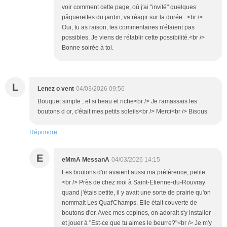
voir comment cette page, où j'ai "invité" quelques
pâquerettes du jardin, va réagir sur la durée...<br />
Oui, tu as raison, les commentaires n'étaient pas
possibles. Je viens de rétablir cette possibilité.<br />
Bonne soirée à toi.
L
Lenez o vent
04/03/2026 09:56
Bouquet simple , et si beau et riche<br /> Je ramassais les
boutons d or, c'était mes petits soleils<br /> Merci<br /> Bisous
Répondre
E
eMmA MessanA
04/03/2026 14:15
Les boutons d'or avaient aussi ma préférence, petite.
<br /> Près de chez moi à Saint-Etienne-du-Rouvray
quand j'étais petite, il y avait une sorte de prairie qu'on
nommait Les Quat'Champs. Elle était couverte de
boutons d'or. Avec mes copines, on adorait s'y installer
et jouer à "Est-ce que tu aimes le beurre?"<br /> Je m'y