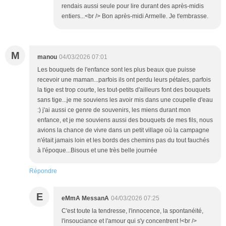
rendais aussi seule pour lire durant des après-midis
entiers...<br /> Bon après-midi Armelle. Je t'embrasse.
M
manou
04/03/2026 07:01
Les bouquets de l'enfance sont les plus beaux que puisse
recevoir une maman...parfois ils ont perdu leurs pétales, parfois
la tige est trop courte, les tout-petits d'ailleurs font des bouquets
sans tige...je me souviens les avoir mis dans une coupelle d'eau
:) j'ai aussi ce genre de souvenirs, les miens durant mon
enfance, et je me souviens aussi des bouquets de mes fils, nous
avions la chance de vivre dans un petit village où la campagne
n'était jamais loin et les bords des chemins pas du tout fauchés
à l'époque...Bisous et une très belle journée
Répondre
E
eMmA MessanA
04/03/2026 07:25
C'est toute la tendresse, l'innocence, la spontanéité,
l'insouciance et l'amour qui s'y concentrent !<br />