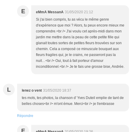
E
eMmA MessanA
31/05/2020 21:12
Si j'ai bien compris, tu as vécu le même genre
d'expérience que moi ? Alors, tu peux encore mieux me
comprendre.<br /> J'ai voulu cet après-midi dans mon
jardin me mettre dans la peau de cette petite fille qui
glanait toutes sortes de petites fleurs trouvées sur son
chemin. Cela a composé ce minuscule bouquet aux
fleurs fragiles qui, je le crains, ne passeront pas la
nuit…<br /> Oui, tout à fait porteur d'amour
inconditionnel.<br /> Je te fais une grosse bise, Andrée.
L
lenez o vent
31/05/2020 18:37
tes mots, tes photos, la chanson d' Yves Duteil emplie de tant de
belles choses<br /> m'ont émue. Merci<br /> je t'embrasse
Répondre
E
eMmA MessanA
31/05/2020 19:26