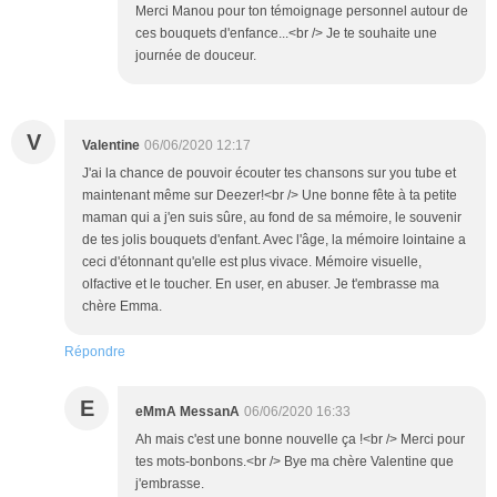
Merci Manou pour ton témoignage personnel autour de
ces bouquets d'enfance...<br /> Je te souhaite une
journée de douceur.
V
Valentine
06/06/2020 12:17
J'ai la chance de pouvoir écouter tes chansons sur you tube et
maintenant même sur Deezer!<br /> Une bonne fête à ta petite
maman qui a j'en suis sûre, au fond de sa mémoire, le souvenir
de tes jolis bouquets d'enfant. Avec l'âge, la mémoire lointaine a
ceci d'étonnant qu'elle est plus vivace. Mémoire visuelle,
olfactive et le toucher. En user, en abuser. Je t'embrasse ma
chère Emma.
Répondre
E
eMmA MessanA
06/06/2020 16:33
Ah mais c'est une bonne nouvelle ça !<br /> Merci pour
tes mots-bonbons.<br /> Bye ma chère Valentine que
j'embrasse.