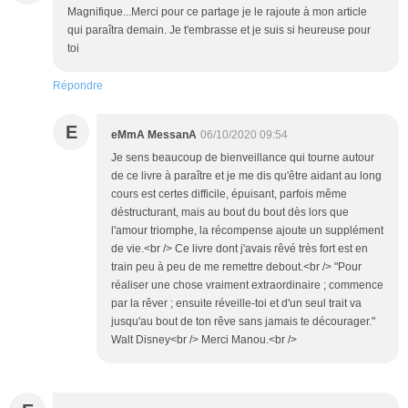
Magnifique...Merci pour ce partage je le rajoute à mon article
qui paraîtra demain. Je t'embrasse et je suis si heureuse pour
toi
Répondre
E
eMmA MessanA
06/10/2020 09:54
Je sens beaucoup de bienveillance qui tourne autour
de ce livre à paraître et je me dis qu'être aidant au long
cours est certes difficile, épuisant, parfois même
déstructurant, mais au bout du bout dès lors que
l'amour triomphe, la récompense ajoute un supplément
de vie.<br /> Ce livre dont j'avais rêvé très fort est en
train peu à peu de me remettre debout.<br /> "Pour
réaliser une chose vraiment extraordinaire ; commence
par la rêver ; ensuite réveille-toi et d'un seul trait va
jusqu'au bout de ton rêve sans jamais te décourager."
Walt Disney<br /> Merci Manou.<br />