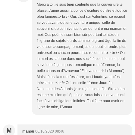
Merci à toi, je suis bien contente que la couverture te
plaise. J'aime aussi la police d'écriture du titre et tout ce
bleu lumière...<br /> Oui, c'est sûr Valentine, ce recueil
se veut avant tout une aventure unique, celle de
souvenirs, de connivence, d'amour entre ma maman et
moi. Ces poèmes sont bien sûr pourtant teintés en
filigrane de sujets lourds comme le grand âge, la fin de
vie et son accompagnement, ce qui peut le rendre plus
universel où chacun pourrait se reconnaitre. <br /> Oui,
la mort est taboue dans nos sociétés ou bien elle peut
se voir de façon quasi romantique (en référence, la
belle chanson d'Aznavour "Elle va mourir la Mamma").
Mais hélas, la mort c'est âpre, c'est foudroyant, c'est
inévitable...<br /> Oui, en cette 11ème Journée
Nationale des Aidants, je te rejoins en effet, être aidant
est une mission qui épuise et vous laisse souvent seul
face à vos obligations infinies. Tout faire pour avoir en
ligne de mire, l'Amour.
M
manou
06/10/2020 08:46