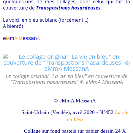
quelques-uns de mes collages, dont celui qui fait la
couverture de
Transpositions hasardeuses
.
Le voici, en bleu et blanc (forcément...)
A bientôt,
e
m
essa
n
M
A
M
A
Le collage original "La vie en bleu" en couverture de
"Transpostions hasardeuses" © eMmA MessanA
© eMmA MessanA
Saint-Urbain (Vendée), avril 2020 - N°452
La vie
en bleu
Collage sur fond pastels sur papier dessin 24 X