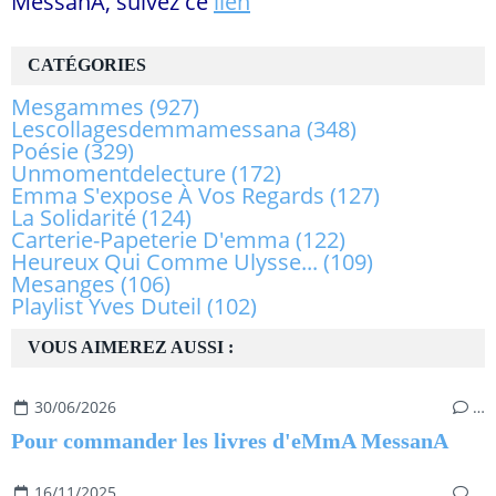
MessanA, suivez ce
lien
CATÉGORIES
Mesgammes
(927)
Lescollagesdemmamessana
(348)
Poésie
(329)
Unmomentdelecture
(172)
Emma S'expose À Vos Regards
(127)
La Solidarité
(124)
Carterie-Papeterie D'emma
(122)
Heureux Qui Comme Ulysse...
(109)
Mesanges
(106)
Playlist Yves Duteil
(102)
VOUS AIMEREZ AUSSI :
30/06/2026
…
Pour commander les livres d'eMmA MessanA
16/11/2025
…