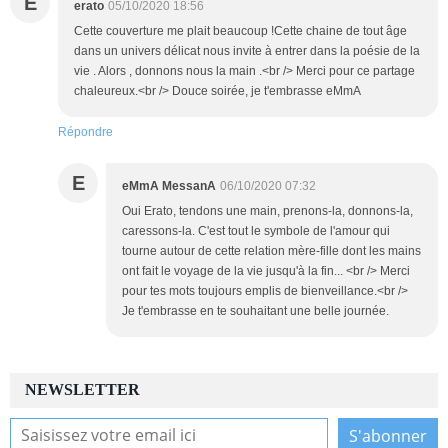
E
erato
05/10/2020 18:56
Cette couverture me plait beaucoup !Cette chaine de tout âge
dans un univers délicat nous invite à entrer dans la poésie de la
vie . Alors , donnons nous la main .<br /> Merci pour ce partage
chaleureux.<br /> Douce soirée, je t'embrasse eMmA
Répondre
E
eMmA MessanA
06/10/2020 07:32
Oui Erato, tendons une main, prenons-la, donnons-la,
caressons-la. C'est tout le symbole de l'amour qui
tourne autour de cette relation mère-fille dont les mains
ont fait le voyage de la vie jusqu'à la fin... <br /> Merci
pour tes mots toujours emplis de bienveillance.<br />
Je t'embrasse en te souhaitant une belle journée.
NEWSLETTER