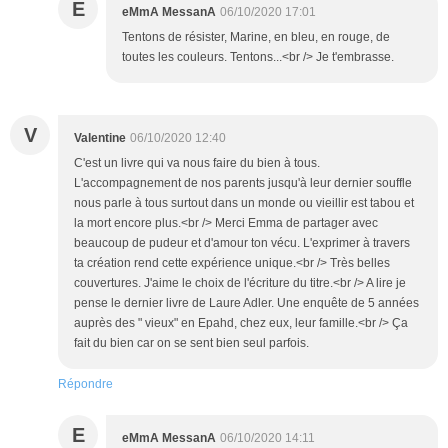
E
eMmA MessanA
06/10/2020 17:01
Tentons de résister, Marine, en bleu, en rouge, de
toutes les couleurs. Tentons...<br /> Je t'embrasse.
V
Valentine
06/10/2020 12:40
C'est un livre qui va nous faire du bien à tous.
L'accompagnement de nos parents jusqu'à leur dernier souffle
nous parle à tous surtout dans un monde ou vieillir est tabou et
la mort encore plus.<br /> Merci Emma de partager avec
beaucoup de pudeur et d'amour ton vécu. L'exprimer à travers
ta création rend cette expérience unique.<br /> Très belles
couvertures. J'aime le choix de l'écriture du titre.<br /> A lire je
pense le dernier livre de Laure Adler. Une enquête de 5 années
auprès des " vieux" en Epahd, chez eux, leur famille.<br /> Ça
fait du bien car on se sent bien seul parfois.
Répondre
E
eMmA MessanA
06/10/2020 14:11