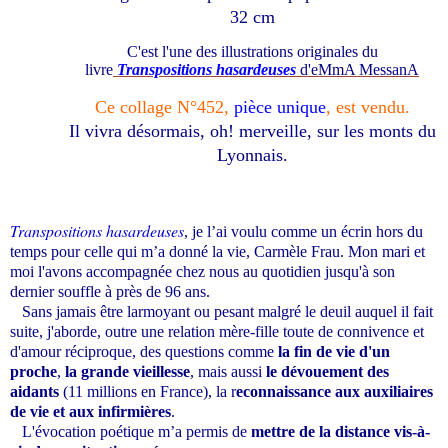
32
cm
C'est l'une des illustrations originales du
livre
Transpositions hasardeuses
d'eMmA MessanA
Ce collage N°452,
pièce unique
, est vendu.
Il vivra désormais, oh! merveille, sur les monts du
Lyonnais.
Transpositions hasardeuses
, je l’ai voulu comme un écrin hors du
temps pour celle qui m’a donné la vie, Carmèle Frau.
Mon mari et
moi l'avons accompagnée chez nous au quotidien jusqu'à son
dernier souffle à près de 96 ans.
Sans jamais être larmoyant ou pesant malgré le deuil auquel il fait
suite, j'aborde, outre une relation mère-fille toute de connivence et
d'amour réciproque, des questions comme
la fin de vie d'un
proche
,
la grande vieillesse
, mais aussi
le dévouement des
aidants
(11 millions en France), la r
econnaissance aux auxiliaires
de vie et aux infirmières
.
L'évocation poétique m’a permis de
mettre de la distance vis-à-