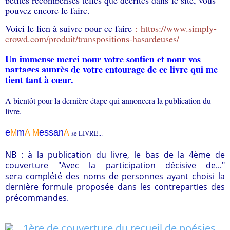
petites récompenses telles que décrites dans le site, vous
pouvez encore le faire.
Voici le lien à suivre pour ce faire
: https://www.simply-
crowd.com/produit/transpositions-hasardeuses/
Un immense merci pour votre soutien et pour vos
partages auprès de votre entourage de ce livre qui me
tient tant à
cœur
.
A bientôt pour la dernière étape qui annoncera la publication du
livre.
e
m
essa
n
M
A
M
A
se LIVRE...
NB : à la publication du livre, le bas de la 4ème de
couverture "Avec la participation décisive de..."
sera complété des noms de personnes ayant choisi la
dernière formule proposée dans les contreparties des
précommandes.