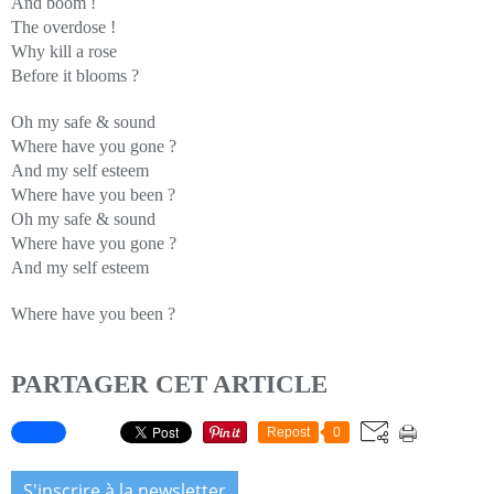
And boom !
The overdose !
Why kill a rose
Before it blooms ?
Oh my safe & sound
Where have you gone ?
And my self esteem
Where have you been ?
Oh my safe & sound
Where have you gone ?
And my self esteem
Where have you been ?
PARTAGER CET ARTICLE
Repost
0
S'inscrire à la newsletter