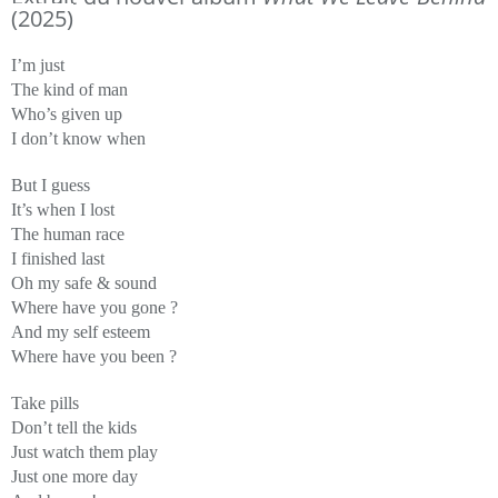
(2025)
I’m just
​​​​​​​The kind of man
Who’s given up
I don’t know when
But I guess
It’s when I lost
The human race
I finished last
Oh my safe & sound
Where have you gone ?
And my self esteem
Where have you been ?
Take pills
Don’t tell the kids
Just watch them play
Just one more day