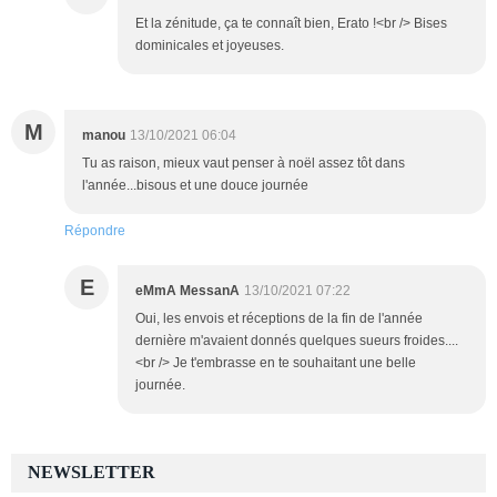
Et la zénitude, ça te connaît bien, Erato !<br /> Bises
dominicales et joyeuses.
M
manou
13/10/2021 06:04
Tu as raison, mieux vaut penser à noël assez tôt dans
l'année...bisous et une douce journée
Répondre
E
eMmA MessanA
13/10/2021 07:22
Oui, les envois et réceptions de la fin de l'année
dernière m'avaient donnés quelques sueurs froides....
<br /> Je t'embrasse en te souhaitant une belle
journée.
NEWSLETTER