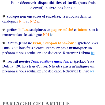
disponibilités et tarifs
Pour découvrir
(hors frais
d'envoi), suivre ces liens :
collages non encadrés et encadrés,
à retrouver dans les
💖
catalogues
et
N°1
N°2
ici
petites
boîtes
,
sculptures en
papier mâché
totems
et
sont à
💖
retrouver dans le catalogue
N°4
ici
album jeunesse
?
Et toi, c'est quoi ta couleur
(préface Yves
💖
m'i
ndiquer un
Duteil). 9€ hors frais d'envoi. N'hésitez pas à
prénom
ici
si vous souhaitez une dédicace. Retrouvez l'album
recueil poésies
Transpositions hasardeuses
(préface Yves
💖
m'i
n
diquer un
Duteil).
19€ hors frais d'envoi. N'hésitez pas à
prénom
ici
si vous souhaitez une dédicace.
Retrouvez le livre
PARTAGER CET ARTICLE