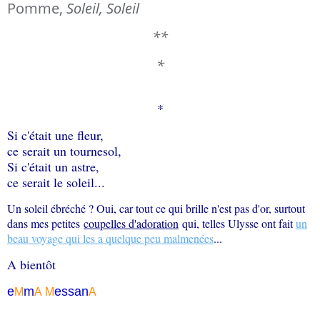
Pomme,
Soleil, Soleil
**
*
*
Si c'était une fleur,
ce serait un tournesol,
Si c'était un astre,
ce serait le soleil...
Un soleil ébréché ? Oui, car tout ce qui brille n'est pas d'or, surtout
dans mes petites
coupelles d'adoration
qui, telles Ulysse ont fait
un
beau voyage qui les a quelque peu malmenées
..
.
A bientôt
e
m
essa
n
M
A
M
A