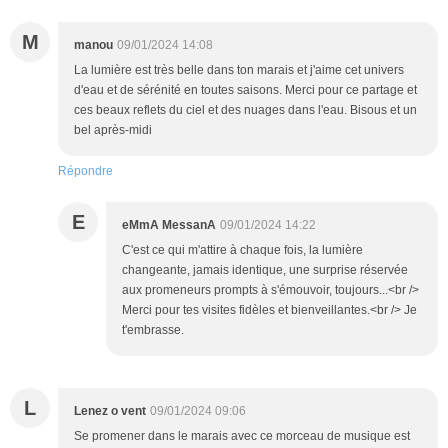
M
manou
09/01/2024 14:08
La lumière est très belle dans ton marais et j'aime cet univers
d'eau et de sérénité en toutes saisons. Merci pour ce partage et
ces beaux reflets du ciel et des nuages dans l'eau. Bisous et un
bel après-midi
Répondre
E
eMmA MessanA
09/01/2024 14:22
C'est ce qui m'attire à chaque fois, la lumière
changeante, jamais identique, une surprise réservée
aux promeneurs prompts à s'émouvoir, toujours...<br />
Merci pour tes visites fidèles et bienveillantes.<br /> Je
t'embrasse.
L
Lenez o vent
09/01/2024 09:06
Se promener dans le marais avec ce morceau de musique est