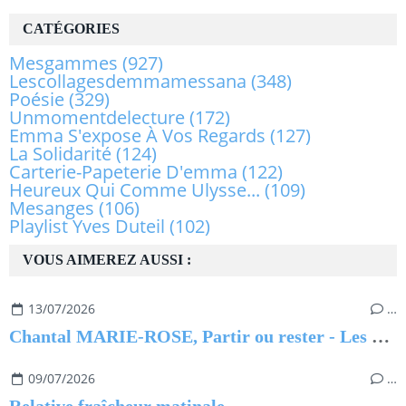
CATÉGORIES
Mesgammes
(927)
Lescollagesdemmamessana
(348)
Poésie
(329)
Unmomentdelecture
(172)
Emma S'expose À Vos Regards
(127)
La Solidarité
(124)
Carterie-Papeterie D'emma
(122)
Heureux Qui Comme Ulysse...
(109)
Mesanges
(106)
Playlist Yves Duteil
(102)
VOUS AIMEREZ AUSSI :
13/07/2026
…
Chantal MARIE-ROSE, Partir ou rester - Les clés pour évoluer professionnellement sans regret
09/07/2026
…