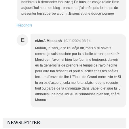
nombreux à demander ton livre :) En tous les cas je relaie l'info
aujourd'hui sur mon blog...parce que j'ai enfin pris le temps de
présenter ton superbe album...Bisous et une douce journée
Répondre
E
eMmA MessanA
19/11/2024 08:14
Manou, je sais, je te l'ai déjà dit, mais si tu savais
comme je suis touchée par ta si belle chronique.<br />
Merci de m'avoir si bien lue (comme toujours), d'avoir
eu la générosité de prendre le temps de l'avoir écrite
pour dire ton ressenti et pour susciter chez tes fidèles
lecteurs l'envie de lire L'Etoile de Grand-mère. <br /> Si
tu en es d'accord, cela me ferait plaisir que tu recopie
tout ou partie de ta chronique dans Babelio et que tu lui
attribues une note.<br /> Je t'embrasse bien fort, chère
Manou.
NEWSLETTER