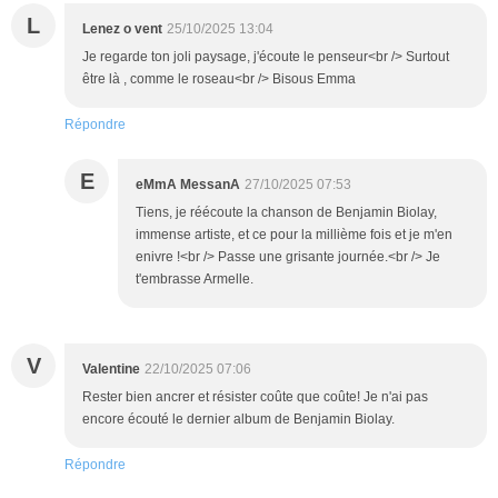
L
Lenez o vent
25/10/2025 13:04
Je regarde ton joli paysage, j'écoute le penseur<br /> Surtout
être là , comme le roseau<br /> Bisous Emma
Répondre
E
eMmA MessanA
27/10/2025 07:53
Tiens, je réécoute la chanson de Benjamin Biolay,
immense artiste, et ce pour la millième fois et je m'en
enivre !<br /> Passe une grisante journée.<br /> Je
t'embrasse Armelle.
V
Valentine
22/10/2025 07:06
Rester bien ancrer et résister coûte que coûte! Je n'ai pas
encore écouté le dernier album de Benjamin Biolay.
Répondre