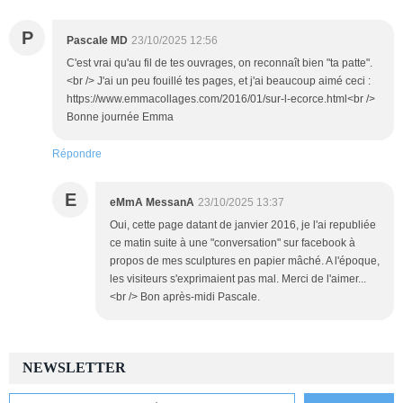
P
Pascale MD
23/10/2025 12:56
C'est vrai qu'au fil de tes ouvrages, on reconnaît bien "ta patte".
<br /> J'ai un peu fouillé tes pages, et j'ai beaucoup aimé ceci :
https://www.emmacollages.com/2016/01/sur-l-ecorce.html<br />
Bonne journée Emma
Répondre
E
eMmA MessanA
23/10/2025 13:37
Oui, cette page datant de janvier 2016, je l'ai republiée
ce matin suite à une "conversation" sur facebook à
propos de mes sculptures en papier mâché. A l'époque,
les visiteurs s'exprimaient pas mal. Merci de l'aimer...
<br /> Bon après-midi Pascale.
NEWSLETTER