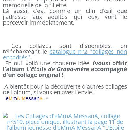
mémorielle de la fillette.
Là aussi, c'est comme un clin d'œil que
j'adresse aux adultes qui eux, vont le
percevoir immédiatement.
Ces collages sont disponibles, en
téléchargeant le
catalogue n°2 "collages non
encadrés"
.
Eh oui, voilà une chouette idée,
(vous) offrir
l'album
L'Etoile de Grand-mère
accompagné
d'un collage original !
A bientôt pour la découverte d'autres collages
de l'album, si vous en avez l'envie.
⭐
e
m
essa
n
M
A
M
A