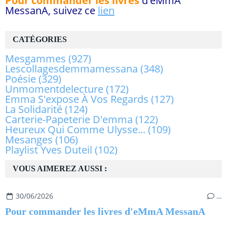
Pour commander les livres
d'eMmA
MessanA, suivez ce
lien
CATÉGORIES
Mesgammes
(927)
Lescollagesdemmamessana
(348)
Poésie
(329)
Unmomentdelecture
(172)
Emma S'expose À Vos Regards
(127)
La Solidarité
(124)
Carterie-Papeterie D'emma
(122)
Heureux Qui Comme Ulysse...
(109)
Mesanges
(106)
Playlist Yves Duteil
(102)
VOUS AIMEREZ AUSSI :
30/06/2026
…
Pour commander les livres d'eMmA MessanA