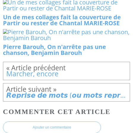
Un de mes collages fait la couverture de
Partir ou rester de Chantal MARIE-ROSE
Pierre Barouh, On n'arrête pas une
chanson, Benjamin Barouh
Marcher, encore
𝙍𝙚𝙥𝙧𝙞𝙨𝙚 𝙙𝙚 𝙢𝙤𝙩𝙨 (𝙤𝙪 𝙢𝙤𝙩𝙨 𝙧𝙚𝙥𝙧𝙞𝙨𝙚́𝙨)
COMMENTER CET ARTICLE
Ajouter un commentaire