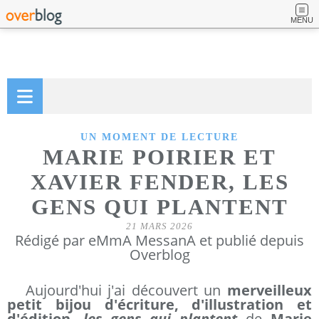
MENU
UN MOMENT DE LECTURE
MARIE POIRIER ET
XAVIER FENDER, LES
GENS QUI PLANTENT
21 MARS 2026
Rédigé par eMmA MessanA et publié depuis
Overblog
Aujourd'hui j'ai découvert un
merveilleux
petit bijou d'écriture, d'illustration et
d'édition,
les gens qui plantent
de
Marie