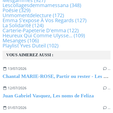
Mesgammes
(927)
Lescollagesdemmamessana
(348)
Poésie
(329)
Unmomentdelecture
(172)
Emma S'expose À Vos Regards
(127)
La Solidarité
(124)
Carterie-Papeterie D'emma
(122)
Heureux Qui Comme Ulysse...
(109)
Mesanges
(106)
Playlist Yves Duteil
(102)
VOUS AIMEREZ AUSSI :
13/07/2026
…
Chantal MARIE-ROSE, Partir ou rester - Les clés pour évoluer professionnellement sans regret
12/07/2026
…
Juan Gabriel Vasquez, Les noms de Feliza
01/07/2026
…