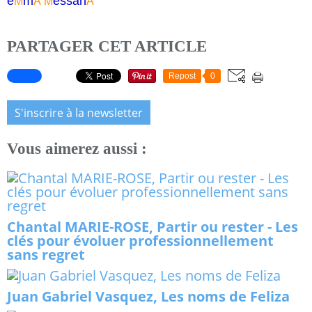
e
m
essa
n
M
A
M
A
PARTAGER CET ARTICLE
Repost
0
S'inscrire à la newsletter
Vous aimerez aussi :
Chantal MARIE-ROSE, Partir ou rester - Les
clés pour évoluer professionnellement
sans regret
Juan Gabriel Vasquez, Les noms de Feliza