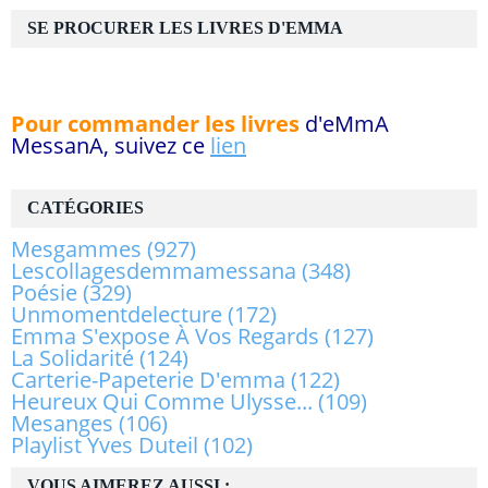
SE PROCURER LES LIVRES D'EMMA
Pour commander les livres
d'eMmA
MessanA, suivez ce
lien
CATÉGORIES
Mesgammes
(927)
Lescollagesdemmamessana
(348)
Poésie
(329)
Unmomentdelecture
(172)
Emma S'expose À Vos Regards
(127)
La Solidarité
(124)
Carterie-Papeterie D'emma
(122)
Heureux Qui Comme Ulysse...
(109)
Mesanges
(106)
Playlist Yves Duteil
(102)
VOUS AIMEREZ AUSSI :