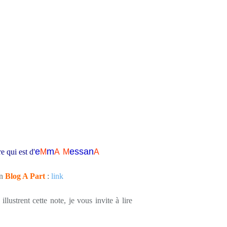
e
m
essa
n
e qui est d'
M
A
M
A
on
Blog A Part
:
link
llustrent cette note, je vous invite à lire