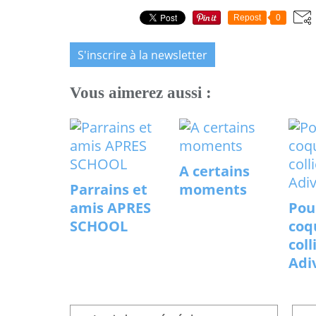
Repost
0
S'inscrire à la newsletter
Vous aimerez aussi :
A certains
Parrains et
moments
amis APRES
Pou
SCHOOL
coq
coll
Adi