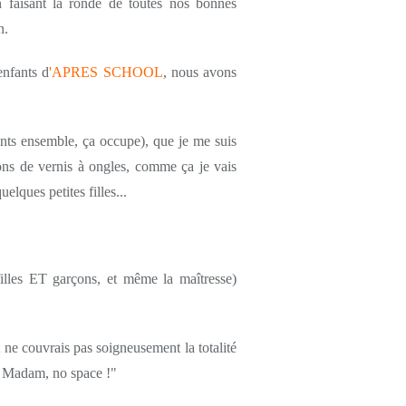
 faisant la ronde de toutes nos bonnes
n.
enfants d
'APRES SCHOOL
, nous avons
ants ensemble, ça occupe), que je me suis
lacons de vernis à ongles, comme ça je vais
elques petites filles...
(filles ET garçons, et même la maîtresse)
et ne couvrais pas soigneusement la totalité
, Madam, no space !"