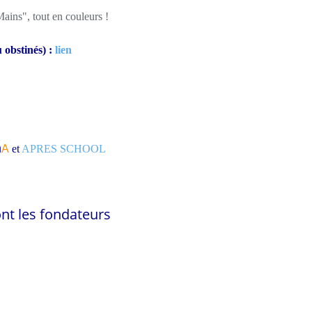
Mains", tout en couleurs !
u obstinés) :
lien
n
A
et
APRES SCHOOL
nt les fondateurs