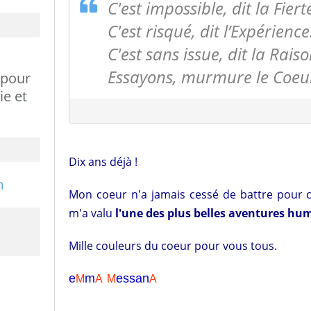
C'est impossible, dit la Fiert
C'est risqué, dit l’Expérience
C'est sans issue, dit la Raiso
Essayons, murmure le Coeur
 pour
ie et
Dix ans déjà !
Mon coeur n'a jamais cessé de battre pour 
m'a valu
l'une des plus belles aventures hum
Mille couleurs du coeur pour vous tous.
e
m
essa
n
M
A
M
A