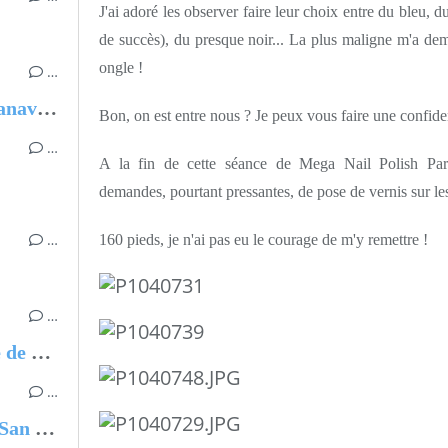
J'ai adoré les observer faire leur choix entre du bleu, 
de succès), du presque noir... La plus maligne m'a de
ongle !
…
Carnets d'Ukraine, Michel Azanavicius
Bon, on est entre nous ? Je peux vous faire une confid
…
A la fin de cette séance de Mega Nail Polish Part
demandes, pourtant pressantes, de pose de vernis sur les
…
160 pieds, je n'ai pas eu le courage de m'y remettre !
…
Enquête à Cittanova, Province de Reggio de Calabre
…
Le banc du Château de Rocca San Felice