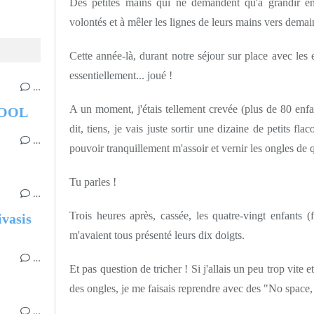
Des petites mains qui ne demandent qu'à grandir en
volontés et à mêler les lignes de leurs mains vers demai
Cette année-là, durant notre séjour sur place avec les 
essentiellement... joué !
…
A un moment, j'étais tellement crevée (plus de 80 enf
HOOL
dit, tiens, je vais juste sortir une dizaine de petits f
…
pouvoir tranquillement m'assoir et vernir les ongles de qu
Tu parles !
…
Trois heures après, cassée, les quatre-vingt enfants 
ivasis
m'avaient tous présenté leurs dix doigts.
…
Et pas question de tricher ! Si j'allais un peu trop vite 
des ongles, je me faisais reprendre avec des "No space
…