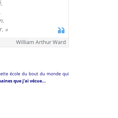
é.
.
n.
. »
William Arthur Ward
cette école du bout du monde qui
aines que j'ai vécue...