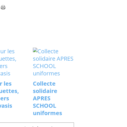
r les
Collecte
uettes,
solidaire
iers
APRES
vasis
SCHOOL
uniformes