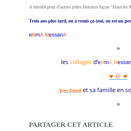
A bientôt pour d'autres jolies histoires façon "Haut les 
Trois ans plus tard, on a remis ça (oui, on est un pe
e
m
essa
n
M
A
M
A
≈
les
collages
d’
e
m
essa
M
A
M
♥ @ ♥
et sa famille en
so
Yves Duteil
≈
PARTAGER CET ARTICLE