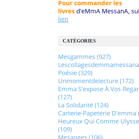
Pour commander les
livres
d'eMmA MessanA, sui
lien
CATÉGORIES
Mesgammes
(927)
Lescollagesdemmamessan
Poésie
(329)
Unmomentdelecture
(172)
Emma S'expose À Vos Rega
(127)
La Solidarité
(124)
Carterie-Papeterie D'emma
Heureux Qui Comme Ulysse.
(109)
Mesanges
(106)