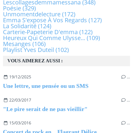
Lescollagesdemmamessana
(348)
Poésie
(329)
Unmomentdelecture
(172)
Emma S'expose À Vos Regards
(127)
La Solidarité
(124)
Carterie-Papeterie D'emma
(122)
Heureux Qui Comme Ulysse...
(109)
Mesanges
(106)
Playlist Yves Duteil
(102)
VOUS AIMEREZ AUSSI :
19/12/2025
…
Une lettre, une pensée ou un SMS
22/03/2017
…
"Le pire serait de ne pas vieillir"
15/03/2016
…
Concert de rock en... Flagrant Délice