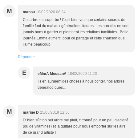
M
manou
18/02/2020 08:24
Cet arbre est superbe ! C'est bien vrai que certains secrets de
famille font du mal aux générations futures. Les non-dits ne sont
jamais bons à garder et plombent les relations familiales...Belle
journée Emma et merci pour ce partage et cette chanson que
j'aime beaucoup
Répondre
E
eMmA MessanA
18/02/2020 11:23
Ils en auraient des choses à nous conter, nos arbres
généalogiques...
M
marine D
25/05/2019 12:56
Et bien sûr ton bel arbre me plait, citronné pour un peu d'acidité
(ou de vitamines) et la guitare pour nous emporter sur les airs
de ce grand artiste !