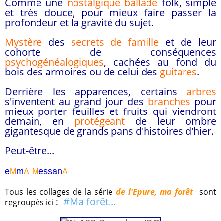
Comme une
nostalgique ballade
folk, simple
et très douce, pour mieux faire passer la
profondeur et la gravité du sujet.
Mystère
des
secrets de famille
et de leur
cohorte de conséquences
psychogénéalogiques
, cachées au fond du
bois des armoires ou de celui des
guitares
.
Derrière les apparences, certains
arbres
s'inventent au grand jour des
branches
pour
mieux porter feuilles et fruits qui viendront
demain, en
protégeant
de leur ombre
gigantesque de grands pans d'histoires d'hier.
Peut-être...
e
m
essa
n
M
A
M
A
Tous les collages de la série
de l'Epure, ma forêt
sont
#Ma forêt...
:
regroupés ici