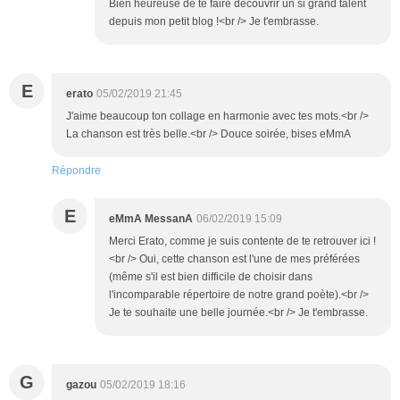
Bien heureuse de te faire découvrir un si grand talent
depuis mon petit blog !<br /> Je t'embrasse.
E
erato
05/02/2019 21:45
J'aime beaucoup ton collage en harmonie avec tes mots.<br />
La chanson est très belle.<br /> Douce soirée, bises eMmA
Répondre
E
eMmA MessanA
06/02/2019 15:09
Merci Erato, comme je suis contente de te retrouver ici !
<br /> Oui, cette chanson est l'une de mes préférées
(même s'il est bien difficile de choisir dans
l'incomparable répertoire de notre grand poète).<br />
Je te souhaite une belle journée.<br /> Je t'embrasse.
G
gazou
05/02/2019 18:16