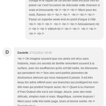
collage et le rappel de cet ancien billet est pour moi un
plaisir car c'est l'occasion de réécouter cette chanson si
vraie et émouvante.<br /> <br /> <br /> Merci pour tes
mots, Ramon.<br /> <br /> <br /> <br /> <br /> <br />
Passe un superbe week-end en point d'orgue à l'été.
<br /> <br /> <br /> <br /> <br /> <br /> Amicalement,<br
/> <br /> <br /> eMmA<br /> <br /> <br /> <br /> <br />
<br /> <br />
D
Danielle
27/11/2012 19:40
<br /> On imagine souvent que nos ainés ont vécu sans
histoires, mais ces secrets de famille remontent souvent à la
surface, avec les souffrances qu'ils ont fait naitre, les blessures
qui persistent.<br /> Nos vies sont parfois jalonnées de
douloureux silences qui nous marquent à jamais. Il est très
beau ton arbre eMmA avec ses branches qui protègent les non-
dits mais qui portent l'espoir aussi.<br /> Quant à la chanson
d'Yves Duteuil elle est à son image, douce, avec des mots
délicats, simples mais si vrais. Magnifique, comme toujours !
Merci pour cette très belle page, bises et bonne soirée.<br />