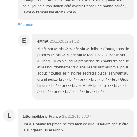
bourgeons de promesse ! ton arbre est superbe et j'aime ton
soleil jaune citron-italien côté avenir. Passe une bonne soirée,
je<br /> t'embrasse eMmA <br />
Répondre
E
eMmA
25/11/2012 21:12
<br /> <br /> <br /> <br /> <br /> Jolis tes "bourgeons de
promesse".<br /> <br /> <br /> Merci Sittelle.<br /> <br
/> <br /> J'y vois aussi la promesse de chants d'oiseaux
et les bourdonnements d'abeilles faisant leur miel pour
adoucir toutes les histoires secrètes ou celles vivant au
grand jour...<br /> <br /> <br /> <br /> <br /> <br /> Gros
bisous,<br /> <br /> <br /> eMmA<br /> <br /> <br /> <br
/> <br /> <br /> <br /> <br /> <br /> <br />
L
Littorine/Marie France
25/11/2012 17:07
<br /> Comme toi j'imagine très bien ce duo ! il faudrait peut-être
le suggérer... Bises<br />