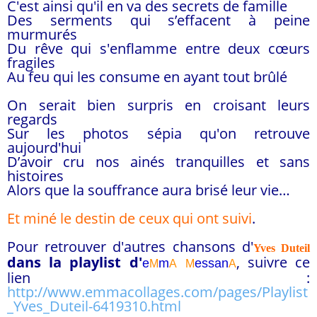
C'est ainsi qu'il en va des secrets de famille
Des serments qui s’effacent à peine
murmurés
Du rêve qui s'enflamme entre deux cœurs
fragiles
Au feu qui les consume en ayant tout brûlé
On serait bien surpris en croisant leurs
regards
Sur les photos sépia qu'on retrouve
aujourd'hui
D’avoir cru nos ainés tranquilles et sans
histoires
Alors que la souffrance aura brisé leur vie…
Et miné le destin de ceux qui ont suivi
.
Pour retrouver d'autres chansons d'
Yves Duteil
dans la playlist d
'
, suivre ce
e
m
essa
n
M
A
M
A
lien :
http://www.emmacollages.com/pages/Playlist
_Yves_Duteil-6419310.html