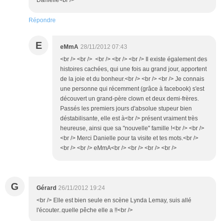
Danielle<br />
Répondre
E
eMmA
28/11/2012 07:43
<br /> <br /> <br /> <br /> <br /> Il existe également des
histoires cachées, qui une fois au grand jour, apportent
de la joie et du bonheur.<br /> <br /> <br /> Je connais
une personne qui récemment (grâce à facebook) s'est
découvert un grand-père clown et deux demi-frères.
Passés les premiers jours d'absolue stupeur bien
déstabilisante, elle est à<br /> présent vraiment très
heureuse, ainsi que sa "nouvelle" famille !<br /> <br />
<br /> Merci Danielle pour ta visite et tes mots.<br />
<br /> <br /> eMmA<br /> <br /> <br /> <br />
G
Gérard
26/11/2012 19:24
<br /> Elle est bien seule en scène Lynda Lemay, suis allé
l'écouter..quelle pêche elle a !!<br />