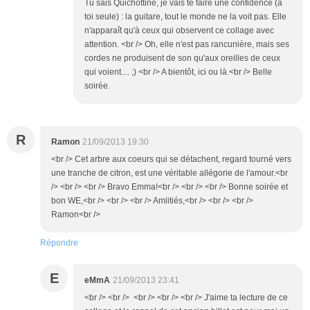
Tu sais Quichottine, je vais te faire une confidence (à
toi seule) : la guitare, tout le monde ne la voit pas. Elle
n'apparaît qu'à ceux qui observent ce collage avec
attention. <br /> Oh, elle n'est pas rancunière, mais ses
cordes ne produisent de son qu'aux oreilles de ceux
qui voient.... ;) <br /> A bientôt, ici ou là.<br /> Belle
soirée.
R
Ramon
21/09/2013 19:30
<br /> Cet arbre aux coeurs qui se détachent, regard tourné vers
une tranche de citron, est une véritable allégorie de l'amour.<br
/> <br /> <br /> Bravo Emma!<br /> <br /> <br /> Bonne soirée et
bon WE,<br /> <br /> <br /> Amlitiés,<br /> <br /> <br />
Ramon<br />
Répondre
E
eMmA
21/09/2013 23:41
<br /> <br /> <br /> <br /> <br /> J'aime ta lecture de ce