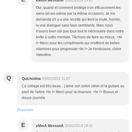
eMmA MessanA
05/02/2019 19:07
Oui, quand et comment protège-t-on efficacement les
siens (et soi-même par la même occasion). Je me
demande s'il y a une recette qui tient la route, hormis,
le vrai dialogue sans faux-semblants. Mais nous
n'avons bien sûr pas tous tout le nécessaire dans notre
boîte à outils mentale. Tâchons de faire au mieux...<br
/> Merci pour tes compliments qui m'offrent de belles
vitamines pour progresser.<br /> Je t'embrasse, chère
Valentine.
Q
Quichottine
05/02/2019 11:07
Ce collage est très beau... j'aime son soleil citron et la guitare au
pied de l'arbre.<br /> Merci pour la chanson. <br /> Bisous et
douce journée.
Répondre
E
eMmA MessanA
05/02/2019 19:11