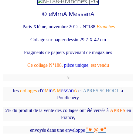
© eMmA MessanA
Paris XIème, novembre 2012 -
N°188
Branches
Collage sur papier dessin 29.7 X 42 cm
Fragments de papiers provenant de magazines
Ce collage N°188,
pièce unique
, est vendu
≈
e
M
m
A M
essan
A
et
APRES SCHOOL
à
les
collages
d’
Pondichéry
5% du produit de la vente des collages ont été versés à
APRES
en
France,
"
♥ @ ♥
"
envoyés
dans une
enveloppe