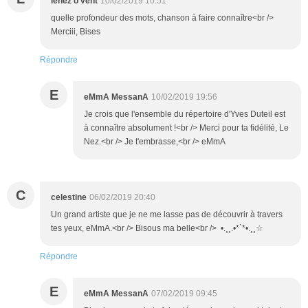
lenez o vent
10/02/2019 10:51
quelle profondeur des mots, chanson à faire connaître<br />
Merciii, Bises
Répondre
E
eMmA MessanA
10/02/2019 19:56
Je crois que l'ensemble du répertoire d'Yves Duteil est
à connaître absolument !<br /> Merci pour ta fidélité, Le
Nez.<br /> Je t'embrasse,<br /> eMmA
C
celestine
06/02/2019 20:40
Un grand artiste que je ne me lasse pas de découvrir à travers
tes yeux, eMmA.<br /> Bisous ma belle<br /> •.¸¸.•*`*•.¸¸☆
Répondre
E
eMmA MessanA
07/02/2019 09:45