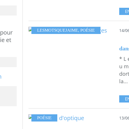
E
14/0
LESMOTSQUEJAIME
,
POÉSIE
 pour
ie et
dans
* L 
u m 
dort
la...
E
13/0
POÉSIE