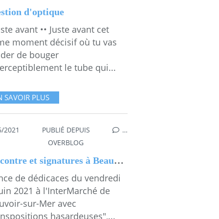
stion d'optique
uste avant •• Juste avant cet
ime moment décisif où tu vas
ider de bouger
rceptiblement le tube qui...
N SAVOIR PLUS
6/2021
PUBLIÉ DEPUIS
…
,
ET TOI, C'EST QUOI TA COULEUR ?
,
LE RÉGIME DE REPLÈTE 
OVERBLOG
Rencontre et signatures à Beauvoir-sur-Mer le 11 juin 2021
nce de dédicaces du vendredi
uin 2021 à l'InterMarché de
uvoir-sur-Mer avec
nspositions hasardeuses",...