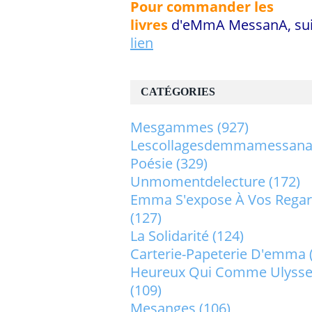
Pour commander les
livres
d'eMmA MessanA, sui
lien
CATÉGORIES
Mesgammes
(927)
Lescollagesdemmamessan
Poésie
(329)
Unmomentdelecture
(172)
Emma S'expose À Vos Rega
(127)
La Solidarité
(124)
Carterie-Papeterie D'emma
Heureux Qui Comme Ulysse.
(109)
Mesanges
(106)