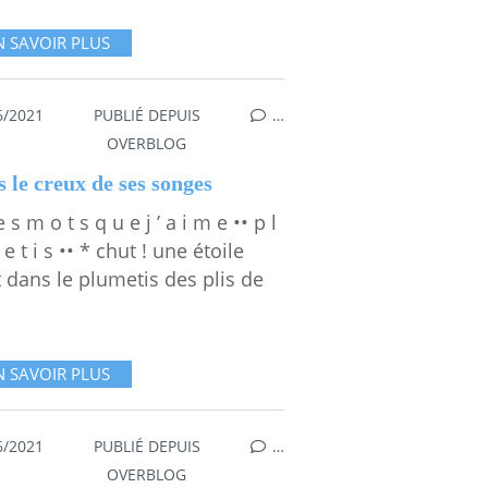
N SAVOIR PLUS
6/2021
PUBLIÉ DEPUIS
…
OVERBLOG
 le creux de ses songes
e s m o t s q u e j ’ a i m e •• p l
e t i s •• * chut ! une étoile
 dans le plumetis des plis de
N SAVOIR PLUS
6/2021
PUBLIÉ DEPUIS
…
OVERBLOG