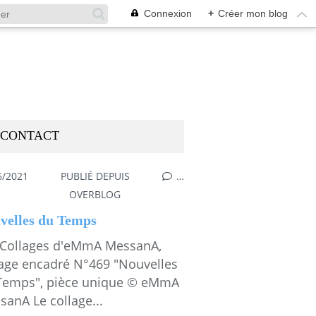
Connexion
+
Créer mon blog
CONTACT
6/2021
PUBLIÉ DEPUIS
…
,
MESGAMMES
OVERBLOG
velles du Temps
 Collages d'eMmA MessanA,
lage encadré N°469 "Nouvelles
Temps", pièce unique © eMmA
sanA Le collage...