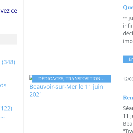
Que
vez ce
•• j
inf
déc
impe
E
a
(348)
12/0
DÉDICACES
,
TRANSPOSITIONSHASARDEUSES
rds
(122)
Séa
..
11 j
Bea
"Tra