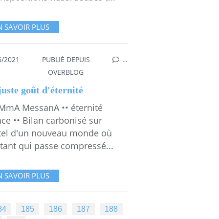
N SAVOIR PLUS
6/2021
PUBLIÉ DEPUIS
…
OVERBLOG
uste goût d'éternité
MmA MessanA •• éternité
ce •• Bilan carbonisé sur
utel d'un nouveau monde où
stant qui passe compressé...
N SAVOIR PLUS
84
185
186
187
188