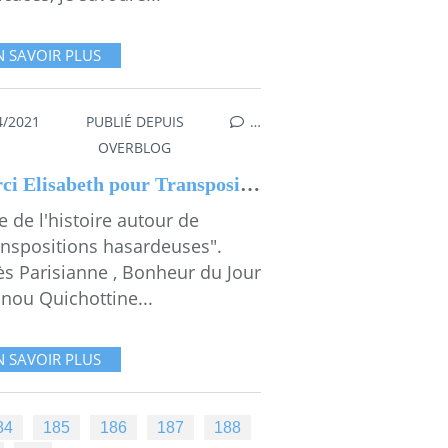
N SAVOIR PLUS
4/2021
PUBLIÉ DEPUIS
…
OVERBLOG
Merci Elisabeth pour Transpositions hasardeuses
e de l'histoire autour de
anspositions hasardeuses".
ès Parisianne , Bonheur du Jour
nou Quichottine...
N SAVOIR PLUS
84
185
186
187
188