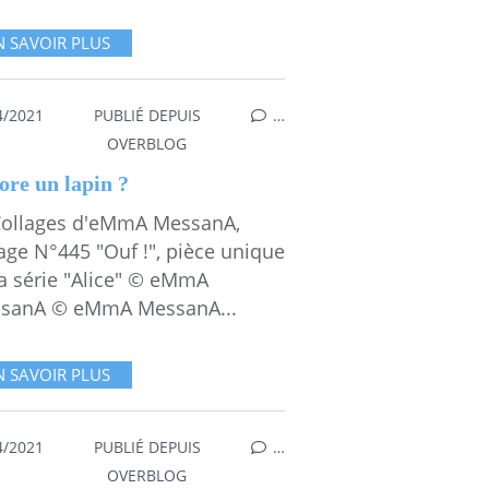
N SAVOIR PLUS
4/2021
PUBLIÉ DEPUIS
…
CE
OVERBLOG
ore un lapin ?
Collages d'eMmA MessanA,
age N°445 "Ouf !", pièce unique
la série "Alice" © eMmA
sanA © eMmA MessanA...
N SAVOIR PLUS
4/2021
PUBLIÉ DEPUIS
…
OVERBLOG