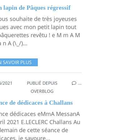
 lapin de Pâques régressif
ous souhaite de très joyeuses
ues avec mon petit lapin tout
pâquerettes revêtu ! e M m A M
 n A (\_/)...
N SAVOIR PLUS
4/2021
PUBLIÉ DEPUIS
…
EST QUOI TA COULEUR ?
,
EMMA S'EXPOSE À VOS REGARDS
,
DÉD
OVERBLOG
nce de dédicaces à Challans
nce dédicaces eMmA MessanA
vril 2021 E.LECLERC Challans Au
demain de cette séance de
caces, je savoure...