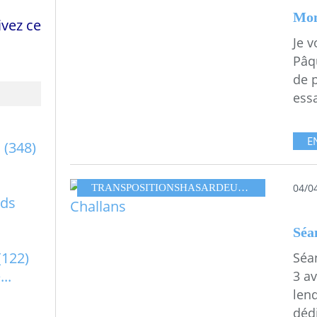
Mon
vez ce
Je v
Pâq
de 
essa
E
a
(348)
04/0
TRANSPOSITIONSHASARDEUSES
,
ET TOI, C'
rds
Séa
(122)
Séa
..
3 a
len
dédi