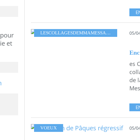
E
05/0
LESCOLLAGESDEMMAMESSANA
,
SÉRIE ALI
 pour
ie et
Enc
es 
coll
de 
Mes
E
05/0
VOEUX