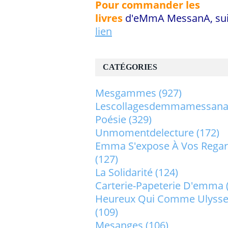
Pour commander les
livres
d'eMmA MessanA, sui
lien
CATÉGORIES
Mesgammes
(927)
Lescollagesdemmamessan
Poésie
(329)
Unmomentdelecture
(172)
Emma S'expose À Vos Rega
(127)
La Solidarité
(124)
Carterie-Papeterie D'emma
Heureux Qui Comme Ulysse.
(109)
Mesanges
(106)