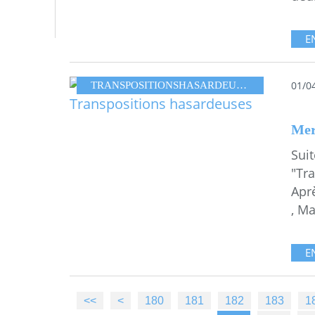
E
01/0
TRANSPOSITIONSHASARDEUSES
Suit
"Tr
Apr
, Ma
E
100
110
120
130
140
150
160
170
<<
<
180
181
182
183
1