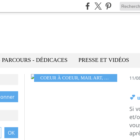
- PARCOURS - DÉDICACES
PRESSE ET VIDÉOS
11/0
COEUR À COEUR
,
MAIL ART
,
ART POSTAL
💕 u
Si v
et/
vous
aprè