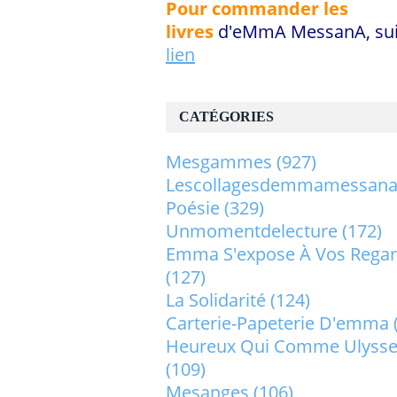
Pour commander les
livres
d'eMmA MessanA, sui
lien
CATÉGORIES
Mesgammes
(927)
Lescollagesdemmamessan
Poésie
(329)
Unmomentdelecture
(172)
Emma S'expose À Vos Rega
(127)
La Solidarité
(124)
Carterie-Papeterie D'emma
Heureux Qui Comme Ulysse.
(109)
Mesanges
(106)