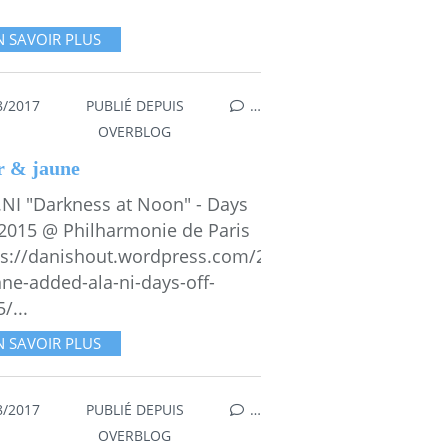
N SAVOIR PLUS
8/2017
PUBLIÉ DEPUIS
…
R
,
ABSTRAIT
,
MESGAMMES
OVERBLOG
r & jaune
.NI "Darkness at Noon" - Days
 2015 @ Philharmonie de Paris
ps://danishout.wordpress.com/2015/07/01/ibeyi-
nne-added-ala-ni-days-off-
/...
N SAVOIR PLUS
8/2017
PUBLIÉ DEPUIS
…
,
MEMOIRE
OVERBLOG