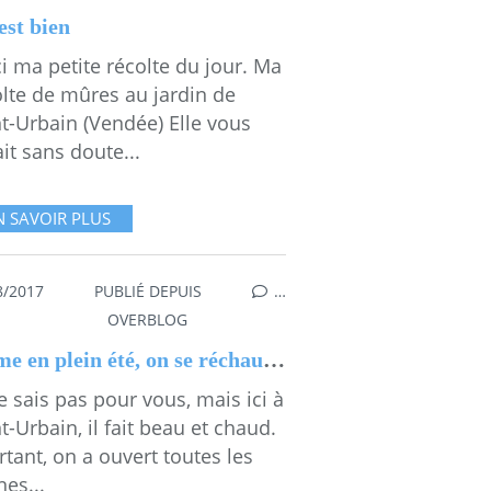
est bien
i ma petite récolte du jour. Ma
olte de mûres au jardin de
t-Urbain (Vendée) Elle vous
it sans doute...
N SAVOIR PLUS
8/2017
PUBLIÉ DEPUIS
…
ESGAMMES
OVERBLOG
Même en plein été, on se réchauffe 💕
e sais pas pour vous, mais ici à
t-Urbain, il fait beau et chaud.
tant, on a ouvert toutes les
es...