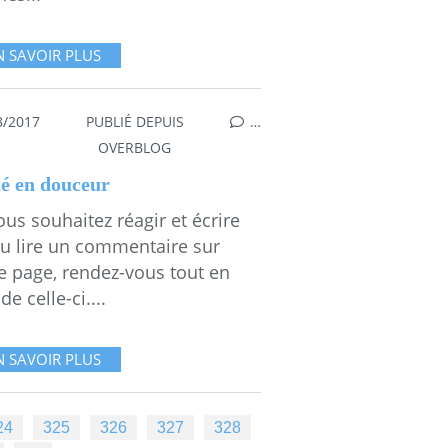
N SAVOIR PLUS
8/2017
PUBLIÉ DEPUIS
…
OVERBLOG
té en douceur
ous souhaitez réagir et écrire
ou lire un commentaire sur
te page, rendez-vous tout en
de celle-ci....
N SAVOIR PLUS
24
325
326
327
328