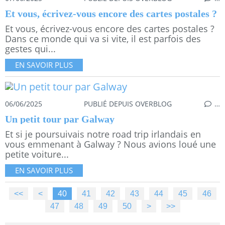
Et vous, écrivez-vous encore des cartes postales ?
Et vous, écrivez-vous encore des cartes postales ?
Dans ce monde qui va si vite, il est parfois des
gestes qui...
EN SAVOIR PLUS
06/06/2025
PUBLIÉ DEPUIS OVERBLOG
…
Un petit tour par Galway
Et si je poursuivais notre road trip irlandais en
vous emmenant à Galway ? Nous avions loué une
petite voiture...
EN SAVOIR PLUS
<<
<
10
20
30
40
41
42
43
44
45
46
47
48
49
50
60
70
80
90
100
200
300
400
500
>
>>