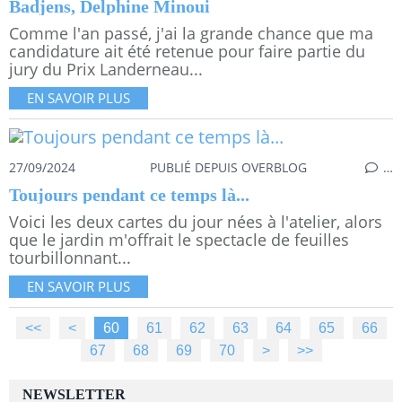
Badjens, Delphine Minoui
Comme l'an passé, j'ai la grande chance que ma
candidature ait été retenue pour faire partie du
jury du Prix Landerneau...
EN SAVOIR PLUS
27/09/2024
PUBLIÉ DEPUIS OVERBLOG
…
Toujours pendant ce temps là...
Voici les deux cartes du jour nées à l'atelier, alors
que le jardin m'offrait le spectacle de feuilles
tourbillonnant...
EN SAVOIR PLUS
<<
<
10
20
30
40
50
60
61
62
63
64
65
66
67
68
69
70
80
90
100
200
300
400
500
>
>>
NEWSLETTER