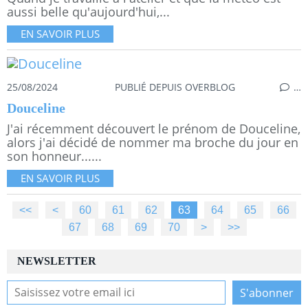
aussi belle qu'aujourd'hui,...
EN SAVOIR PLUS
25/08/2024
PUBLIÉ DEPUIS OVERBLOG
…
Douceline
J'ai récemment découvert le prénom de Douceline,
alors j'ai décidé de nommer ma broche du jour en
son honneur......
EN SAVOIR PLUS
<<
<
10
20
30
40
50
60
61
62
63
64
65
66
67
68
69
70
80
90
100
200
300
400
500
>
>>
NEWSLETTER