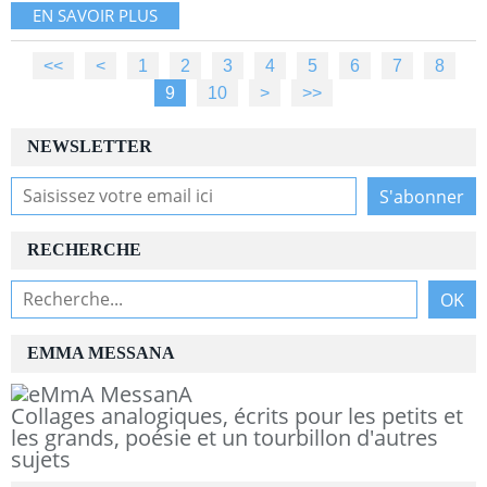
EN SAVOIR PLUS
<<
<
1
2
3
4
5
6
7
8
9
10
>
>>
NEWSLETTER
RECHERCHE
EMMA MESSANA
Collages analogiques, écrits pour les petits et
les grands, poésie et un tourbillon d'autres
sujets