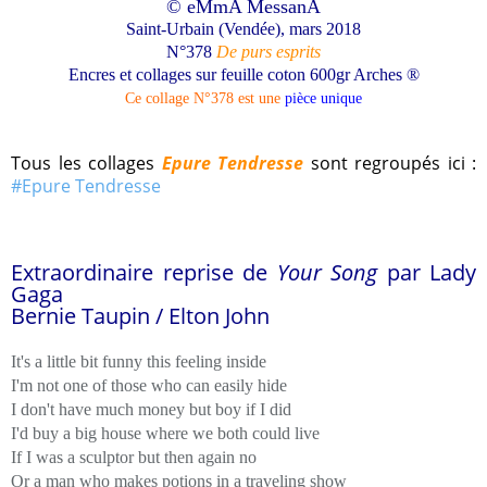
© eMmA MessanA
Saint-Urbain (Vendée), mars 2018
N°378
De purs esprits
Encres et collages sur
feuille coton 600gr Arches ®
Ce collage N°378 est une
pièce unique
Tous les collages
Epure Tendresse
sont regroupés ici
:
#Epure Tendresse
Extraordinaire reprise de
Your Song
par
Lady
Gaga
Bernie Taupin / Elton John
It's a little bit funny this feeling inside
I'm not one of those who can easily hide
I don't have much money but boy if I did
I'd buy a big house where we both could live
If I was a sculptor but then again no
Or a man who makes potions in a traveling show