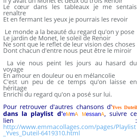
Il y avait un Monet et deux ou trois Renoir
Le cœur dans les tableaux je me sentais
renaître
Et en fermant les yeux je pourrais les revoir
Le monde a la beauté du regard qu'on y pose
Le jardin de Monet, le soleil de Renoir
Ne sont que le reflet de leur vision des choses
Dont chacun d'entre nous peut être le miroir
La vie nous peint les jours au hasard du
voyage
En amour en douleur ou en mélancolie
C'est un peu de ce temps qu'on laisse en
héritage
Enrichi du regard qu'on a posé sur lui.
Pour retrouver d'autres chansons d'
Yves Duteil
dans la playlist d
'
, suivre ce
e
m
essa
n
M
A
M
A
lien :
http://www.emmacollages.com/pages/Playlist
_Yves_Duteil-6419310.html