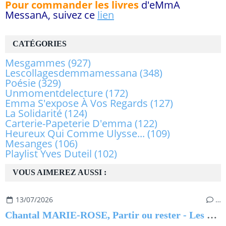
Pour commander les livres
d'eMmA
MessanA, suivez ce
lien
CATÉGORIES
Mesgammes
(927)
Lescollagesdemmamessana
(348)
Poésie
(329)
Unmomentdelecture
(172)
Emma S'expose À Vos Regards
(127)
La Solidarité
(124)
Carterie-Papeterie D'emma
(122)
Heureux Qui Comme Ulysse...
(109)
Mesanges
(106)
Playlist Yves Duteil
(102)
VOUS AIMEREZ AUSSI :
13/07/2026
…
Chantal MARIE-ROSE, Partir ou rester - Les clés pour évoluer professionnellement sans regret