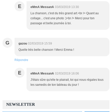
E
eMmA MessanA
03/03/2019 13:30
La chanson, c'est du très grand art.<br /> Quant au
collage... c'est une photo :)<br /> Merci pour ton
passage et belle journée à toi.
G
gazou
02/03/2019 15:59
Quelle très belle chanson ! Merci Emma !
Répondre
E
eMmA MessanA
02/03/2019 16:06
J'étais sûre qu'elle te plairait, toi qui nous régales tous
les samedis de ton tableau du jour !
NEWSLETTER