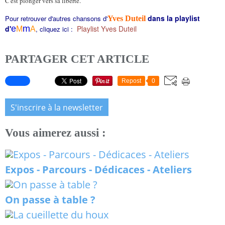
C'est plonger vers sa liberté.
dans la playlist
Pour retrouver d'autres chansons d'
Yves Duteil
d
'
e
m
Playlist Yves Duteil
, cliquez ici :
M
A
PARTAGER CET ARTICLE
Repost
0
S'inscrire à la newsletter
Vous aimerez aussi :
Expos - Parcours - Dédicaces - Ateliers
On passe à table ?