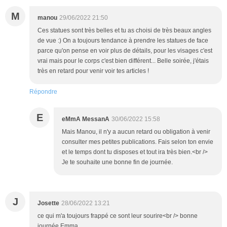
M
manou
29/06/2022 21:50
Ces statues sont très belles et tu as choisi de très beaux angles
de vue :) On a toujours tendance à prendre les statues de face
parce qu'on pense en voir plus de détails, pour les visages c'est
vrai mais pour le corps c'est bien différent... Belle soirée, j'étais
très en retard pour venir voir tes articles !
Répondre
E
eMmA MessanA
30/06/2022 15:58
Mais Manou, il n'y a aucun retard ou obligation à venir
consulter mes petites publications. Fais selon ton envie
et le temps dont tu disposes et tout ira très bien.<br />
Je te souhaite une bonne fin de journée.
J
Josette
28/06/2022 13:21
ce qui m'a toujours frappé ce sont leur sourire<br /> bonne
journée Emma