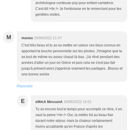
archéologue-conteuse-psy pour enfant-cantatrice.
C'est dit !<br /> Je t'embrasse en te remerciant pour tes
gentilles visites.
M
manou
29/06/2022 21:47
C'est très beau et tu as su mettre en valeur ces lieux connus en
apportant ta touche personnelle sur tes photos. J'imagine que tu
as tout de même eu assez chaud là-bas...j'ai rêvé pendant des
années d'aller un jour en Grèce et puis cela ne s'est pas fait
jusqu'à présent alors j'apprécie vraiment tes partages...Bisous et
une bonne soirée
Répondre
E
eMmA MessanA
30/06/2022 16:01
Tu as encore tout le temps pour accomplir ce rêve, il en
vaut la peine !<br /> Oui, la météo fut au beau fixe
durant notre séjour, mais la chaleur certainement
moins accablante qu'en France d'après les