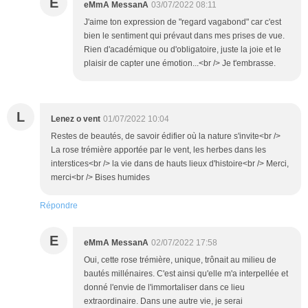
E
eMmA MessanA
03/07/2022 08:11
J'aime ton expression de "regard vagabond" car c'est
bien le sentiment qui prévaut dans mes prises de vue.
Rien d'académique ou d'obligatoire, juste la joie et le
plaisir de capter une émotion...<br /> Je t'embrasse.
L
Lenez o vent
01/07/2022 10:04
Restes de beautés, de savoir édifier où la nature s'invite<br />
La rose trémière apportée par le vent, les herbes dans les
interstices<br /> la vie dans de hauts lieux d'histoire<br /> Merci,
merci<br /> Bises humides
Répondre
E
eMmA MessanA
02/07/2022 17:58
Oui, cette rose trémière, unique, trônait au milieu de
bautés millénaires. C'est ainsi qu'elle m'a interpellée et
donné l'envie de l'immortaliser dans ce lieu
extraordinaire. Dans une autre vie, je serai