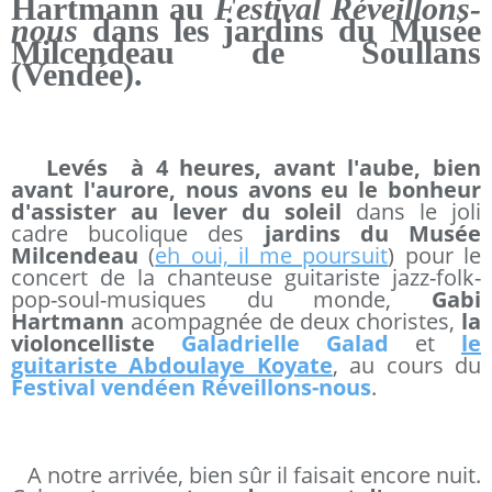
Hartmann au
Festival Réveillons-
nous
dans les jardins du Musée
Milcendeau de Soullans
(Vendée).
Levés à 4 heures, avant l'aube, bien
avant l'aurore, nous avons eu le bonheur
d'assister au lever du soleil
dans le joli
cadre bucolique des
jardins du Musée
Milcendeau
(
eh oui, il me poursuit
) pour le
concert de la chanteuse guitariste jazz-folk-
pop-soul-musiques du monde,
Gabi
Hartmann
acompagnée de deux choristes,
la
violoncelliste
Galadrielle Galad
et
le
guitariste Abdoulaye Koyate
, au cours du
Festival vendéen Réveillons-nous
.
A notre arrivée, bien sûr il faisait encore nuit.