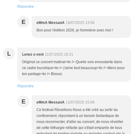
Répondre
E
eMmA MessanA
18/07/2025 13:56
Bon pour l'édition 2026, je t'emmène avec moi !
L
Lenez o vent
11/07/2025 16:21
Original ce concert matinal<br /> Quelle voix envoutante dans
ce cadre bucolique<br /> j'aime tout beaucoup<br /> Merci pour
ton partage<br /> Bisous
Répondre
E
eMmA MessanA
12/07/2025 15:09
Ce festival Réveillons-Nous a été créé au sortir du
confinement, répondant à un besoin fantastique de
nous reconnecter, d'aller au concert, de nous réveiller
de cette léthargie néfaste qui s'était emparée de tous
redoutant de tomber malade au moindre contact.<br />